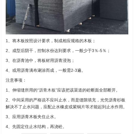
1、将木板按照设计要求，制成相应规格的木板；
2、成型后阴干，控制水份达到要求，一般少于3％-5％；
3、在沥青池中，将板材用沥青浸泡；
4、或用沥青满布涮涂而成，一般需2-3遍。
注意事项：
1、伸缩缝所用的“
沥青木板
”应该把该渠道的砼断面全部断开。
2、中间采用的严格说不应叫止水，而是缝隙填充，光凭沥青杉板
解决不了止水问题，应配止水橡皮或紫铜片等才能起到止水作用。
3、应用沥青木板夹住止水。
4、先固定住止水结构，再浇砼。