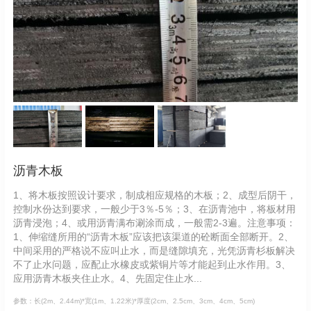
沥青木板
1、将木板按照设计要求，制成相应规格的木板；2、成型后阴干，
控制水份达到要求，一般少于3％-5％；3、在沥青池中，将板材用
沥青浸泡；4、或用沥青满布涮涂而成，一般需2-3遍。注意事项：
1、伸缩缝所用的“沥青木板”应该把该渠道的砼断面全部断开。2、
中间采用的严格说不应叫止水，而是缝隙填充，光凭沥青杉板解决
不了止水问题，应配止水橡皮或紫铜片等才能起到止水作用。3、
应用沥青木板夹住止水。4、先固定住止水...
参数：长(2m、2.44m)*宽(1m、1.22米)*厚度(2cm、2.5cm、3cm、4cm、5cm)