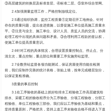
③高层建筑的转换层及标准首层。④标准二层。⑤室外综合管网。
2.4加强测量监理工作，严格控制放线定位。
2.5通过组织协调，监控工程质量①定期召开工地例会。针对
存在的质量问题，提出改进措施，以督促施工单位提高施工质量水
平。②注意与业主、施工单位、设计人员、质监人员的交流，协调
处理工程中出现的具体问题和矛盾。③合理利用工程款的签认权，
使施工单位提高质量意识。
2.6针对工程的具体情况，合理设置质量控制点、停止点、分
清主次，重点控制，重点部位和重要工序实施旁站监理。
2.7全数旁站监督各项功能测试，保证房屋使用功能在检测
前，我们应制作完善的统计表格，张贴上墙，按单元或楼层划分，
以保证复检准确。
3质量的事后控制
3.1在工序验收的基础上抓好给排水工程验收工作高层建筑给
排水、采暖工程的验收程序分为工序验收、分项工程验收，分部工
程验收、单位工程验收三部份。我们应以工序验收为基础和重点，
坚持质量原则，严格把关，坚持上道工序未验收合格不得进入下道