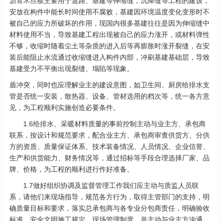
沥青木丝板
主要用于道路、基建等伸缩缝，沉降缝等工程的建设，
安放在构件中能长时间使用不腐败，基建因环境温度变化变形时不
被自己的应力所破坏的作用，现国内很多基建往往是因为伸缩缝中
材料使用不当，导致基建工程出现被自己的应力涨开，或材料弹性
不够，收缩时随着尘土等杂质的进入后等再膨胀时涨开裂缝，在安
装后能阻止水流通过收缩缝进入构件内部，冲刷基建基础层，导致
基建受力不平衡出现裂缝、塌陷等现象。
盾冲突，同时也应理解业主的建设意图，如卫生间、厨房给排水支
管是否统一安装，散热器、设备、管材选用的档次等，统一各方意
见，为工程顺利实施创造必要条件。
1.6给排水、采暖材料质量的事前控制主动与业主方、承包商
联系，按设计和规范要求，配合业主方、承包商审查供货方、分供
方的资质、质量保证体系、技术装备情况、人员情况、企业信誉、
生产和供货能力、财务情况等，通过招标等手段合理选择厂家、品
牌、价格，为工程的顺利进行作好准备。
1.7做好组织协调及监督管理工作我们应主动与质监人员联
系，请他们来现场指导，规范各方行为，取得主管部门的支持，明
确质量目标和要求，落实总承包商与各专业分包商责任，明确验收
标准、安全文明施工规定、现场管理制度，并主动与业主方沟通，