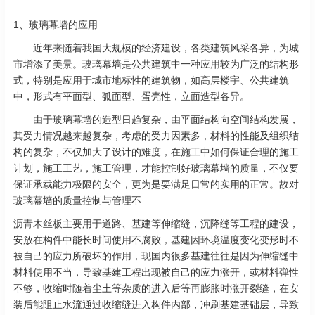
1、玻璃幕墙的应用
近年来随着我国大规模的经济建设，各类建筑风采各异，为城
市增添了美景。玻璃幕墙是公共建筑中一种应用较为广泛的结构形
式，特别是应用于城市地标性的建筑物，如高层楼宇、公共建筑
中，形式有平面型、弧面型、蛋壳性，立面造型各异。
由于玻璃幕墙的造型日趋复杂，由平面结构向空间结构发展，
其受力情况越来越复杂，考虑的受力因素多，材料的性能及组织结
构的复杂，不仅加大了设计的难度，在施工中如何保证合理的施工
计划，施工工艺，施工管理，才能控制好玻璃幕墙的质量，不仅要
保证承载能力极限的安全，更为是要满足日常的实用的正常。故对
玻璃幕墙的质量控制与管理不
沥青木丝板
主要用于道路、基建等伸缩缝，沉降缝等工程的建设，
安放在构件中能长时间使用不腐败，基建因环境温度变化变形时不
被自己的应力所破坏的作用，现国内很多基建往往是因为伸缩缝中
材料使用不当，导致基建工程出现被自己的应力涨开，或材料弹性
不够，收缩时随着尘土等杂质的进入后等再膨胀时涨开裂缝，在安
装后能阻止水流通过收缩缝进入构件内部，冲刷基建基础层，导致