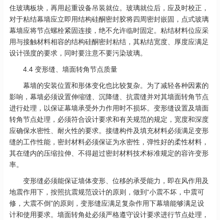
住玻璃板块，再用起重设备吊装就位。玻璃就位后，应及时校正，
对于粘结幕墙应立即用结构硅酮密封胶将四周密封嵌固，点式玻璃
幕墙应将节点螺栓紧固连接，绝不允许临时固定。粘结材料位应采
用与接触材料相容的结构硅酮密封粘结，其粘结宽度、厚度应满足
设计强度的要求，同时要注意不要污染玻璃。
4.4 变形缝、墙面转角节点质量
幕墙的安装位置和形体变化也比较复杂。为了减轻各种因素的
影响，幕墙必须设置伸缩缝、沉降缝、抗震缝并对其墙面转角节点
进行处理，以保证幕墙承受外力作用时不损坏。变形缝设置及墙面
转角节点处理，必须符合设计要求和有关规范的规定，宽度和深度
应确保水密性、耐火性的要求。接缝构件及填充材料必须满足变形
缝的工作性能，密封材料必须保证为水密性，弹性好的柔性材料，
其在缝内的压缩拉伸、不得超过密封材料技术标准规定的容许变形
率。
变形缝必须能保证墙体变形、位移的承受能力，即在风作用及
地震作用下，按照抗震规范设计的原则，做到“小震不坏，中震可
修，大震不倒”的原则，变形缝应满足复杂作用下幕墙能够满足设
计和使用要求。墙面转角处必须严格遵守设计要求进行节点处理，