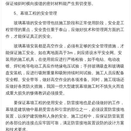
保证倾斜时横向接缝的密封材料能产生剪切变形。
5、幕墙工程的安全管理
玻璃幕墙的安全管理包括施工阶段和正常使用阶段，安全是工
程管理的重点，安全责任重于泰山，应做好技术和管理两方面的工
作，才能保证真正的安全。
玻璃幕墙安装都是高空作业，必须有足够的安全管理措施，才
能保证施工安全。如在离地面高于3m，则应搭设水平安全网。安
装用的施工机具，在使用前应进行严格检验，如手电钻、电动改
锥、焊钉枪等电动工具应作绝缘电压试验；手持玻璃吸盘和玻璃吸
盘安装机，应进行吸附重量和吸附持续时间试验。施工人员应配备
安全帽、安全带等，做好高空作业的各项准备。同时，施工现场还
应做好各类防火措施，我国一些大型建筑幕墙施工时不慎失火而造
成重大损失的惨痛教训必须接受。
要保证幕墙工程的使用安全，防雷接地也是必须做好的工作，
幕墙是建筑物中最易受雷击和引雷的部位之一，必须设置防雷接地
装置，以保护建筑物和人身的安全。施工过程中，应保证防雷装置
的各部位的连接点应牢固可靠，满足防雷接地装置设防的设计方案
和技术要求。