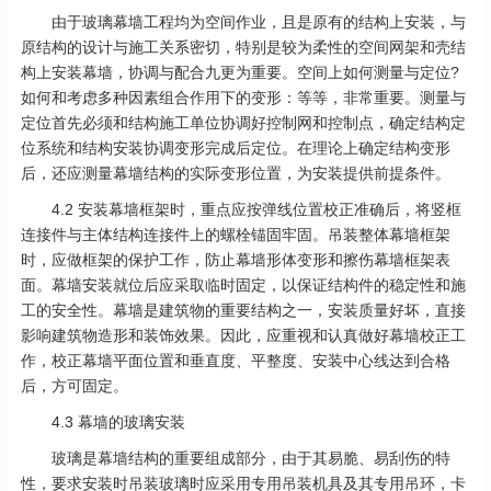
由于玻璃幕墙工程均为空间作业，且是原有的结构上安装，与
原结构的设计与施工关系密切，特别是较为柔性的空间网架和壳结
构上安装幕墙，协调与配合九更为重要。空间上如何测量与定位?
如何和考虑多种因素组合作用下的变形：等等，非常重要。测量与
定位首先必须和结构施工单位协调好控制网和控制点，确定结构定
位系统和结构安装协调变形完成后定位。在理论上确定结构变形
后，还应测量幕墙结构的实际变形位置，为安装提供前提条件。
4.2 安装幕墙框架时，重点应按弹线位置校正准确后，将竖框
连接件与主体结构连接件上的螺栓锚固牢固。吊装整体幕墙框架
时，应做框架的保护工作，防止幕墙形体变形和擦伤幕墙框架表
面。幕墙安装就位后应采取临时固定，以保证结构件的稳定性和施
工的安全性。幕墙是建筑物的重要结构之一，安装质量好坏，直接
影响建筑物造形和装饰效果。因此，应重视和认真做好幕墙校正工
作，校正幕墙平面位置和垂直度、平整度、安装中心线达到合格
后，方可固定。
4.3 幕墙的玻璃安装
玻璃是幕墙结构的重要组成部分，由于其易脆、易刮伤的特
性，要求安装时吊装玻璃时应采用专用吊装机具及其专用吊环，卡