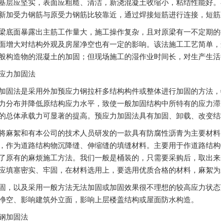
基层应坚实，表面应粗糙、清洁，新浇混凝土收缩小，粘结性能好。
新加受力钢筋与原受力钢筋比较靠近，通过焊接短筋进行连接，短筋直
面暴露出主筋工作量大，施工操作复杂，且对原梁有一不定期的
面增大对结构外观及房屋净空也有一定的影响。该法施工工艺简单，
般构造物的混凝土的加固；但现场施工的湿作业时间长，对生产生活
力加固法
法是采用外加预应力钢拉杆多结构构件或整体进行加固的方法，
力分布并降低原结构应力水平，致使一般加固结构中所特有的应力滞
的总体承载力可显著的提高。预应力加固法具有加固、卸载、改变结
将麻絮和有本公司的技术人员研发的一款具有防腐性沥青为主要材料
，作为道路结构物沉降缝、伸缩缝的填缝材料。主要用于作道路结构
了原有的麻烦施工方法。我们一般是桶装的，只需要采购后，取出来
应填塞密实、牢固，在材料选用上，要选用优质合格的材料，麻絮为
固，以及采用一般方法无法加固或加固效果很不理想的较高应力状态
净空、影响建筑外立面，影响上层楼盖结构或屋面防水构造。
加固法