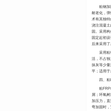
粘钢加固法
耐老化，弹
术有其独特
浇注混凝土
固。采用构
固定起初设
后来采用了
采用粘钢技
活，不占独
抹灰等少量
平；适用于
四、粘F
粘FRP板
屑；环氧树
加压力，直
弯加固时，