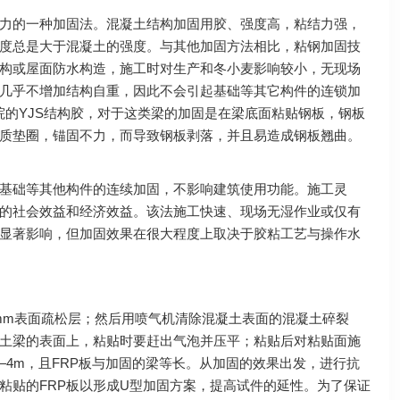
力的一种加固法。混凝土结构加固用胶、强度高，粘结力强，
度总是大于混凝土的强度。与其他加固方法相比，粘钢加固技
构或屋面防水构造，施工时对生产和冬小麦影响较小，无现场
几乎不增加结构自重，因此不会引起基础等其它构件的连锁加
院的YJS结构胶，对于这类梁的加固是在梁底面粘贴钢板，钢板
质垫圈，锚固不力，而导致钢板剥落，并且易造成钢板翘曲。
基础等其他构件的连续加固，不影响建筑使用功能。施工灵
的社会效益和经济效益。该法施工快速、现场无湿作业或仅有
显著影响，但加固效果在很大程度上取决于胶粘工艺与操作水
mm表面疏松层；然后用喷气机清除混凝土表面的混凝土碎裂
凝土梁的表面上，粘贴时要赶出气泡并压平；粘贴后对粘贴面施
—4m，且FRP板与加固的梁等长。从加固的效果出发，进行抗
粘贴的FRP板以形成U型加固方案，提高试件的延性。为了保证