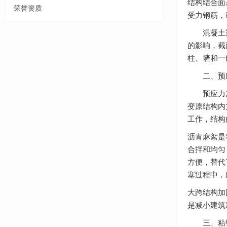
结构结合面
荣誉资质
受力钢筋，
混凝土梁底
的影响，截
柱、墙和一
二、预应
预应力加固
变原结构内
工作，结构
沥青麻絮
是
合拌和均匀
方便，替代
塞过程中，
大跨结构加
是减小建筑
三、粘钢