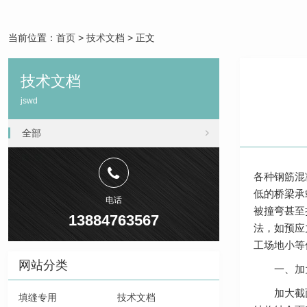
当前位置：
首页
>
技术文档
> 正文
技术文档
jswd
全部
各种钢筋混
低的桥梁承
电话
被撞弯甚至
13884763567
法，如预应
工场地小等
网站分类
一、加大
加大截面加
填缝专用
技术文档