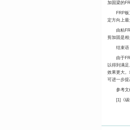
加固梁的F
FRP板直
定方向上最
由粘FRP
剪加固是相
结束语
由于FRP
以得到满足
效果更大。
可进一步提
参考文
[1]《碳