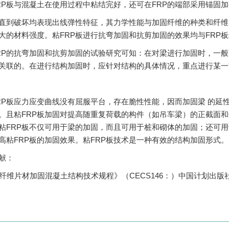
RP板与混凝土在使用过程中粘结完好，还可在FRP的端部采用锚固
到破坏均表现出线弹性特征，其力学性能与加固纤维的种类和纤维
大的材料强度。粘FRP板进行抗弯加固和抗剪加固的效果均与FRP
的抗弯加固和抗剪加固的试验研究可知：在对梁进行加固时，一般
关联的。在进行结构加固时，应针对结构的具体情况，重点进行某一
板应力应变曲线没有屈服平台，存在脆性性能，因而加固梁 的延性
。且粘FRP板加固对提高随重复荷载的构件（如吊车梁）的正截面
粘FRP板不仅可用于梁的加固，而且可用于桩和砌体的加固；还可用
高粘FRP板的加固效果。粘FRP板技术是一种有效的结构加固形式。
献：
纤维片材加固混凝土结构技术规程》（CECS146：）中国计划出版社，