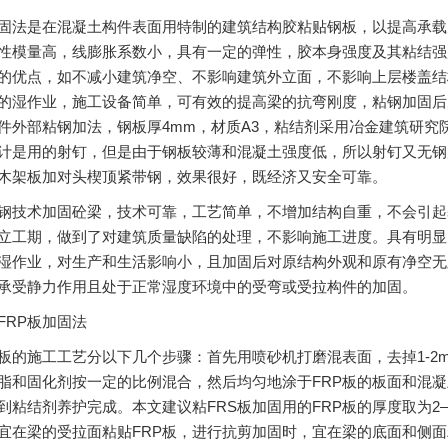
是在混凝土构件表面用特制的建筑结构胶粘贴钢板，以提高承载
性模量高，线膨胀系数小，具有一定的弹性，胶本身强度及其粘结强
的优点，如不减小建筑净空、不影响建筑外立面，不影响上层楼盖结
的湿作业，施工设备简单，可有效的提高梁的抗弯刚度，粘钢加固后
件外部粘钢加法，钢板厚4mm，材质A3，粘结剂采用冶金建筑研究
计是用的射钉，但是由于钢板较薄和混凝土强度低，所以射钉又无钢
木架板加对头楔顶紧带钢，效果很好，既经济又安全可靠。
术加固砼梁，技术可靠，工艺简单，不增加结构自重，不会引起
立工期，做到了对建筑质量缺陷的处理，不影响施工进度。具有明显
湿作业，对生产和生活影响小，且加固后对原结构外观和原有净空无
承受静力作用且处于正常湿度环境中的受弯或受拉构件的加固。
RP板加固法
的施工工艺分以下几个步骤：首先用喷砂机打磨混表面，去掉1-2
脂和固化剂按一定的比例混合，然后均匀地涂于FRP板的板面和混
到粘结剂养护完成。本文建议粘FRS板加固用的FRP板的厚度取为2
宜在梁的受拉面粘贴FRP板，进行抗剪加固时，宜在梁的底面和侧面