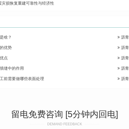
震灾损恢复重建可靠性与经济性
是啥？
沥青
的优势
沥青
优点
沥青
填缝中的作用
沥青
工前需要做哪些表面处理
沥青
留电免费咨询 [5分钟内回电]
DEMAND FEEDBACK