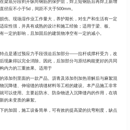
在梁底分段剥开纵向钢筋的保护层，焊上短钢筋后再焊上新增
径应不小于5d，间距不大于500mm。
损伤。现场湿作业工作量大，养护期长，对生产和生活有一定
适应性强，并具有成熟的设计和施工经验；适用于梁、板、
有一定的影响，且加固后的建筑物净空有一定的减小。
特点是通过预应力手段强迫后加部分——拉杆或撑杆受力，改
后现象得以完全消除。因此，后加部分与原结构能更好的共同
构内力的三重效果。适用于
的添加剂里面的一款产品。沥青及添加剂加热溶解后与麻絮混
物沉降缝、伸缩缝的填缝材料等工程的建设。本产品施工非常
就可以使用。主要起防水、防杂物进入沉降缝内的作用，在填
新的未变质的麻絮。
下的加固，施工设备简单，可有效的提高梁的抗弯刚度，缺点