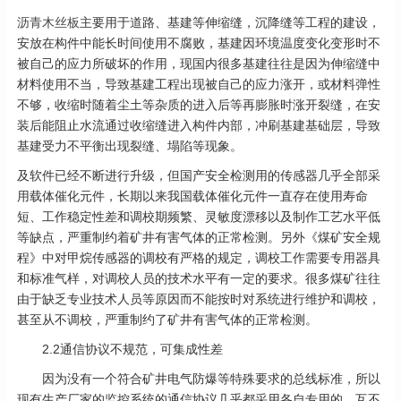
沥青木丝板
主要用于道路、基建等伸缩缝，沉降缝等工程的建设，
安放在构件中能长时间使用不腐败，基建因环境温度变化变形时不
被自己的应力所破坏的作用，现国内很多基建往往是因为伸缩缝中
材料使用不当，导致基建工程出现被自己的应力涨开，或材料弹性
不够，收缩时随着尘土等杂质的进入后等再膨胀时涨开裂缝，在安
装后能阻止水流通过收缩缝进入构件内部，冲刷基建基础层，导致
基建受力不平衡出现裂缝、塌陷等现象。
及软件已经不断进行升级，但国产安全检测用的传感器几乎全部采
用载体催化元件，长期以来我国载体催化元件一直存在使用寿命
短、工作稳定性差和调校期频繁、灵敏度漂移以及制作工艺水平低
等缺点，严重制约着矿井有害气体的正常检测。另外《煤矿安全规
程》中对甲烷传感器的调校有严格的规定，调校工作需要专用器具
和标准气样，对调校人员的技术水平有一定的要求。很多煤矿往往
由于缺乏专业技术人员等原因而不能按时对系统进行维护和调校，
甚至从不调校，严重制约了矿井有害气体的正常检测。
2.2通信协议不规范，可集成性差
因为没有一个符合矿井电气防爆等特殊要求的总线标准，所以
现有生产厂家的监控系统的通信协议几乎都采用各自专用的，互不