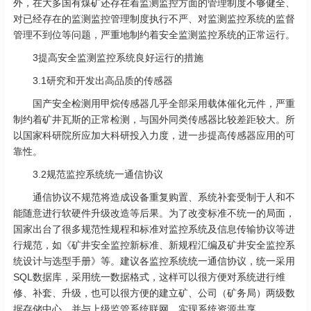
外，在大多国有煤矿还存在着监测监控方面的管理制度不够健全、
对已经存在的监测监控管理制度执行不严、对监测监控系统的监督
管理不到位等问题，严重地制约着安全监测监控系统的正常运行。
3提高安全监测监控系统良好运行的措施
3.1研究和开发出高品质的传感器
国产安全检测用甲烷传感器几乎全部采用载体催化元件，严重
制约着矿井瓦斯的正常检测，与国外同类传感器比较差距较大。所
以国家科研院所应加大科研投入力度，进一步提高传感器应用的可
靠性。
3.2规范监控系统统一通信协议
通信协议不规范将造成设备重复购置、系统补套受制于人和不
能随意进行软硬件升级改造等后果。为了改变标准不统一的局面，
国家出台了很多规范性规程和标准对监控系统及信息传输协议等进
行规范，如《矿井安全监控新标准、新规程汇编及矿井安全监控系
统设计与选型手册》等。建议各监控系统统一通信协议，统一采用
SQL数据库，采用统一数据格式，这样可以很方便对系统进行维
修、补套、升级，也可以很方便的建立矿、公司（矿务局）两级数
据存储中心，并与上级监管系统联网，实现系统资源共享。