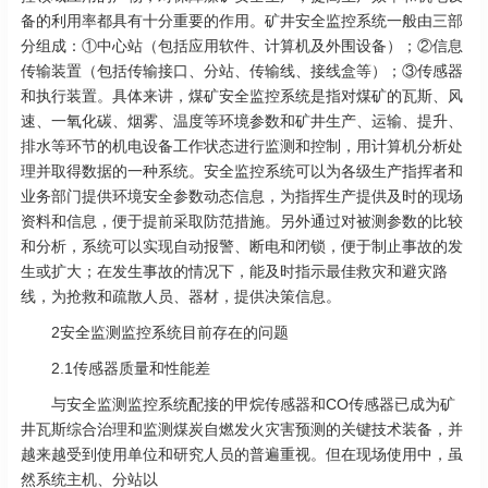
备的利用率都具有十分重要的作用。矿井安全监控系统一般由三部
分组成：①中心站（包括应用软件、计算机及外围设备）；②信息
传输装置（包括传输接口、分站、传输线、接线盒等）；③传感器
和执行装置。具体来讲，煤矿安全监控系统是指对煤矿的瓦斯、风
速、一氧化碳、烟雾、温度等环境参数和矿井生产、运输、提升、
排水等环节的机电设备工作状态进行监测和控制，用计算机分析处
理并取得数据的一种系统。安全监控系统可以为各级生产指挥者和
业务部门提供环境安全参数动态信息，为指挥生产提供及时的现场
资料和信息，便于提前采取防范措施。另外通过对被测参数的比较
和分析，系统可以实现自动报警、断电和闭锁，便于制止事故的发
生或扩大；在发生事故的情况下，能及时指示最佳救灾和避灾路
线，为抢救和疏散人员、器材，提供决策信息。
2安全监测监控系统目前存在的问题
2.1传感器质量和性能差
与安全监测监控系统配接的甲烷传感器和CO传感器已成为矿
井瓦斯综合治理和监测煤炭自燃发火灾害预测的关键技术装备，并
越来越受到使用单位和研究人员的普遍重视。但在现场使用中，虽
然系统主机、分站以