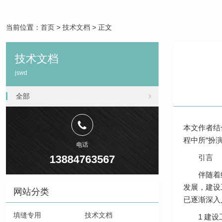
当前位置：
首页
>
技术文档
> 正文
技术文档
jswd
全部
本文作者结
程中所“扮
电话
13884763567
引言
伴随着经济
发展，建设
网站分类
已逐渐深入
填缝专用
技术文档
1 建设工