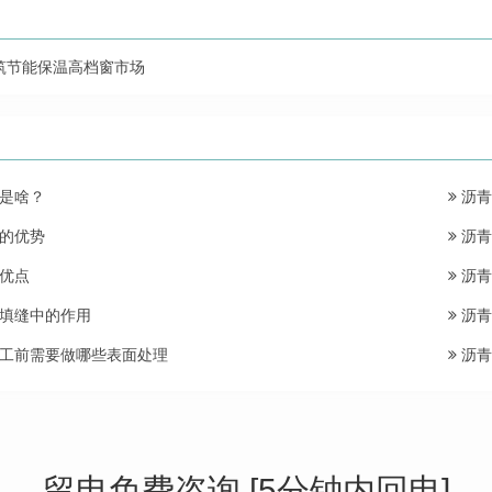
筑节能保温高档窗市场
是啥？
沥青
的优势
沥青
优点
沥青
填缝中的作用
沥青
工前需要做哪些表面处理
沥青
留电免费咨询 [5分钟内回电]