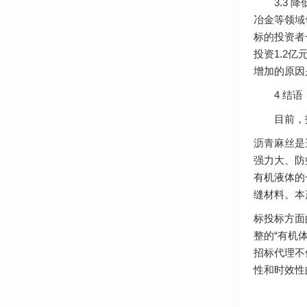
3.3 降
冶金等领域
标的投资者
投资1.2
增加的原因
4 结语
目前，招
沥青麻丝
是
强力大、防
有机液体的
缝材料。本
标投标方面
整的“有机
招标代理不
性和时效性