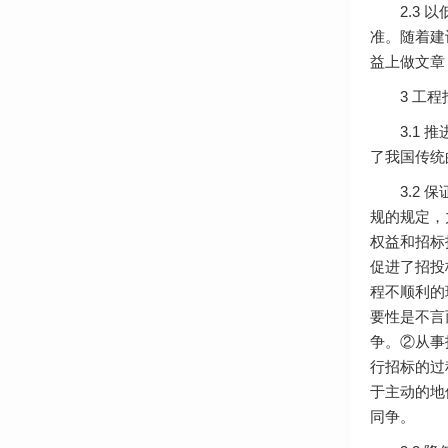
2.3 以
准。随着建
益上做文章
3 工程招
3.1 推
了我国传统
3.2 保
规的规定，
权益和招标
促进了招投
程不顺利的
要性是不言
争。②从事
行招标的过
于主动的地
同争。