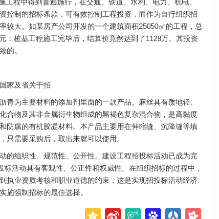
设施工程中得到普遍施行，在交通、铁道、水利、电力、机电、
资控制的招标条款，可有效控制工程投资，而作为自行组织招
较大。如某房产公司开发的一个建筑面积25050㎡的工程，总
万元；桩基工程施工完毕后，结算价竟然达到了1128万。其投资
致的。
国家及省关于招
沥青为主要材料的添加剂里面的一款产品。麻丝具有质地轻、
化合物及其非金属衍生物组成的黑褐色复杂混合物，是高黏度
和防腐的有机胶凝材料。本产品主要用在伸缩缝、沉降缝等填
，只需要采购后，取出来就可以使用。
动的组织性、规范性、公开性。建设工程招投标活动已成为完
招投标活动具有客观性、公正性和权威性。在组织招标的过程中，
到执业资质考核和职业道德的约束，这是实现招投标活动经济
实施强制招标的最佳选择。