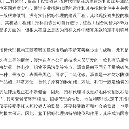
低了工程造价，提高了投资效益 招标代理制在房屋建筑和市政基础
也不同程度实行，通过专业招标代理的运作和其在招标文件中有关投
一般很难做到。没有实行招标代理的建设工程，其出现投资失控的概率
亿元。其桩基工程施工招标由该公司自行进行，桩基工程合同价为365
是多方面的，但很大程度上是因为招标文件中结算条款约定不明确导
标代理机构正随着我国建筑市场的不断完善逐步走向成熟。尤其是
选有上等的麻丝，浸泡在有本公司的技术人员研发的一款具有防腐性
虫防霉、静电少、织物不易污染等特点。沥青是由不同分子量的碳氢
一种，呈液态，表面呈黑色，可溶于二硫化碳。沥青是一种防水防潮
产品施工非常方便，替代了原有的麻烦施工方法。我们一般是桶装的
的法律法规正在不断健全，因此，招标代理可以更好地体现招投标活
体”，其每套骨节环环相扣。招标代理的性质、地位和职能决定了其
仅要接受委托人和投标人的监督，还要接受政府和社会的监督，也受
的根本保证。因此，鉴于招标代理独特的地位和作用，其应成为国家