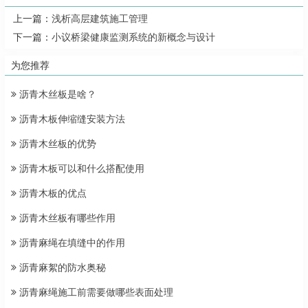
上一篇：
浅析高层建筑施工管理
下一篇：
小议桥梁健康监测系统的新概念与设计
为您推荐
沥青木丝板是啥？
沥青木板伸缩缝安装方法
沥青木丝板的优势
沥青木板可以和什么搭配使用
沥青木板的优点
沥青木丝板有哪些作用
沥青麻绳在填缝中的作用
沥青麻絮的防水奥秘
沥青麻绳施工前需要做哪些表面处理