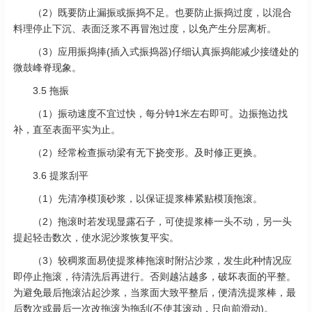
（2）既要防止漏振或振捣不足。也要防止振捣过度，以混合
料理停止下沉、表面泛浆不再冒泡过度，以免产生分层离析。
（3）应用振捣捧(插入式振捣器)仔细认真振捣能减少接缝处的
微鼓峰脊现象。
3.5 拖振
（1）振动速度不宜过快，每分钟1米左右即可。边振拖边找
补，直至表面平实为止。
（2）经常检查振动梁有无下挠变形。及时修正更换。
3.6 提浆刮平
（1）先清净模顶砂浆，以保证提浆棒紧贴模顶拖滚。
（2）拖滚时若发现显露石子，可使提浆棒一头不动，另一头
提起轻击数次，使水泥沙浆恢复平实。
（3）较稠浆面易使提浆棒拖滚时附沾沙浆，发生此种情况应
即停止拖滚，待清洗后再进行。否则越沾越多，破坏表面的平整。
为避免最后拖滚沾起沙浆，当浆面大致平整后，便清洗提浆棒，最
后数次或最后一次改拖滚为拖刮(不使其滚动，只向前滑动)。