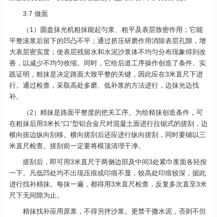
3.7 做面
（1）圆盘抹光机粗抹能起匀浆、粗平及表层致密作用；它能
平整滚浆后留下的凹凸不平；通过挤压研磨作用消除表层孔隙，增
大表层密实度；使表层残留水和水泥沙浆体不均匀分布现象得到改
善，以减少不均匀收缩。同时，它给后道工序操作创造了条件。实
践证明，粗抹是决定路面大致平整的关键，因此应在3米直尺下进
行。通过检查，采取高处多磨、低补浆的方法进行，边抹光边找
补。
（2）精抹是路面平整度的把关工序。为给精抹创造条件，可
在粗抹后用3米长“口”型铝合金尺对混凝土面进行拉锯式的搓刮，边
横向搓边纵向刮移。横向搓刮后还应进行纵向搓刮，同时要铺以三
米直尺检查。搓刮前一定要将模顶清理干净。
搓刮后，即可用3米直尺于两侧边部及中间3处紧巾浆面各轻按
一下。凡低凹处均不出现压痕或印痕不显，较高处印痕较深，据此
进行找补精抹。每抹一遍，都得用3米直尺检查，反复多次直至3米
尺下无间隙为止。
精抹找补应用原浆，不得另拌沙浆。更禁干撒水泥，否则不但