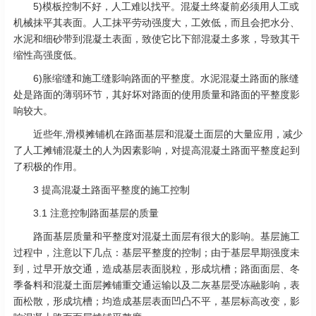
5)模板控制不好，人工难以找平。混凝土终凝前必须用人工或
机械抹平其表面。人工抹平劳动强度大，工效低，而且会把水分、
水泥和细砂带到混凝土表面，致使它比下部混凝土多浆，导致其干
缩性高强度低。
6)胀缩缝和施工缝影响路面的平整度。水泥混凝土路面的胀缝
处是路面的薄弱环节，其好坏对路面的使用质量和路面的平整度影
响较大。
近些年,滑模摊铺机在路面基层和混凝土面层的大量应用，减少
了人工摊铺混凝土的人为因素影响，对提高混凝土路面平整度起到
了积极的作用。
3 提高混凝土路面平整度的施工控制
3.1 注意控制路面基层的质量
路面基层质量和平整度对混凝土面层有很大的影响。基层施工
过程中，注意以下几点：基层平整度的控制；由于基层早期强度未
到，过早开放交通，造成基层表面脱粒，形成坑槽；路面面层、冬
季备料和混凝土面层摊铺重交通运输以及二灰基层受冻融影响，表
面松散，形成坑槽；均造成基层表面凹凸不平，基层标高改变，影