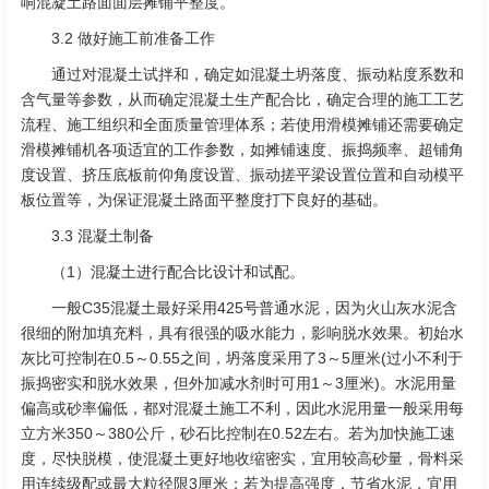
响混凝土路面面层摊铺平整度。
3.2 做好施工前准备工作
通过对混凝土试拌和，确定如混凝土坍落度、振动粘度系数和
含气量等参数，从而确定混凝土生产配合比，确定合理的施工工艺
流程、施工组织和全面质量管理体系；若使用滑模摊铺还需要确定
滑模摊铺机各项适宜的工作参数，如摊铺速度、振捣频率、超铺角
度设置、挤压底板前仰角度设置、振动搓平梁设置位置和自动模平
板位置等，为保证混凝土路面平整度打下良好的基础。
3.3 混凝土制备
（1）混凝土进行配合比设计和试配。
一般C35混凝土最好采用425号普通水泥，因为火山灰水泥含
很细的附加填充料，具有很强的吸水能力，影响脱水效果。初始水
灰比可控制在0.5～0.55之间，坍落度采用了3～5厘米(过小不利于
振捣密实和脱水效果，但外加减水剂时可用1～3厘米)。水泥用量
偏高或砂率偏低，都对混凝土施工不利，因此水泥用量一般采用每
立方米350～380公斤，砂石比控制在0.52左右。若为加快施工速
度，尽快脱模，使混凝土更好地收缩密实，宜用较高砂量，骨料采
用连续级配或最大粒径限3厘米；若为提高强度，节省水泥，宜用