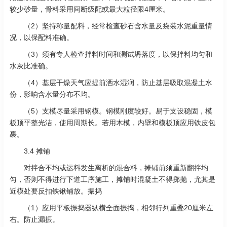
较少砂量，骨料采用间断级配或最大粒径限4厘米。
（2）坚持称量配料，经常检查砂石含水量及袋装水泥重量情
况，以保配料准确。
（3）须有专人检查拌料时间和测试坍落度，以保拌料均匀和
水灰比准确。
（4）基层干燥天气应提前洒水湿润，防止基层吸取混凝土水
份，影响含水量分布不均。
（5）支模尽量采用钢模。钢模刚度较好。易于支设稳固，模
板顶平整光洁，使用周期长。若用木模，内壁和模板顶应用铁皮包
裹。
3.4 摊铺
对拌合不均或运料发生离析的混合料，摊铺前须重新翻拌均
匀，否则不得进行下道工序施工，摊铺时混凝土不得掷抛，尤其是
近模处要反扣铁锹铺放。振捣
（1）应用平板振捣器纵横全面振捣，相邻行列重叠20厘米左
右。防止漏振。