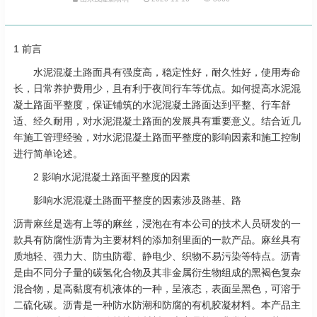
1 前言
水泥混凝土路面具有强度高，稳定性好，耐久性好，使用寿命
长，日常养护费用少，且有利于夜间行车等优点。如何提高水泥混
凝土路面平整度，保证铺筑的水泥混凝土路面达到平整、行车舒
适、经久耐用，对水泥混凝土路面的发展具有重要意义。结合近几
年施工管理经验，对水泥混凝土路面平整度的影响因素和施工控制
进行简单论述。
2 影响水泥混凝土路面平整度的因素
影响水泥混凝土路面平整度的因素涉及路基、路
沥青麻丝
是选有上等的麻丝，浸泡在有本公司的技术人员研发的一
款具有防腐性沥青为主要材料的添加剂里面的一款产品。麻丝具有
质地轻、强力大、防虫防霉、静电少、织物不易污染等特点。沥青
是由不同分子量的碳氢化合物及其非金属衍生物组成的黑褐色复杂
混合物，是高黏度有机液体的一种，呈液态，表面呈黑色，可溶于
二硫化碳。沥青是一种防水防潮和防腐的有机胶凝材料。本产品主