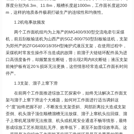
厚度分别为6.3m、11.8m，顺槽长度超1000m，工作面长度超200
m，这样的地质条件极易打破生产的连续性和均衡性。
1.2机电事故频发
两个工作面机组均为上海产的MG400/930型交流电牵引采煤
机，前后刮板输送机为山西产的SGZ-800/750型刮板输送机，支架
为郑州产的ZFG6400/18/35H型掩护式液压支架，在使用过程中，
采煤机时常发生操作不当造成的故障；前溜子大链链环配件虽为进
口高强度备件，却频繁发生断链，曾出现2周内8次断链；液压支架
前掩护板有近20％损坏无法更换，这些情形经常造成工作面长时间
停产。
1.3支架、溜子上窜下滑
在前两个工作面推进综放工艺探索中，始终无法解决工作面支
架与溜子上窜下滑这个大难题，如何对工作面进行适当调斜这
个“度”始终把握不好，不断发生支架歪斜、局部距离拉大造成支架
歪倒、机头溜子顶住顺槽溜槽无法放煤、溜子上窜机头拉回煤、溜
子上窜机尾顶帮无法推溜、机头或机尾安全通道不畅等情形，最终
形成综放工艺长期混乱无序、效率低下，甚至不如普综效率高。这