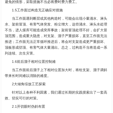
避免的情形，采取措施不当必将费时费力费工。
1.5工作面过构造无正确应对措施
当工作面遇到断层或其他构造时，可能会出现小量涌水、淋头
水、架前冒顶、有害气体突发、粉尘增大，这些涌水、淋头水处理
不当，进人煤库可能造成突库事故；架前冒顶处理不好，会扩大冒
顶范围，造成重大隐患，对支架、溜子严重损坏，直至工作面无法
推进；工作面无法正常循环推进后，将会对支架造成更严重损坏、
顶板形成切顶、有害气体大量涌出。总之，过构造不当将造成一系
列连续、次生灾害。
1.6前后溜子相对位置控制难
当工作面前后溜子上下相对位置加大时，将给支架、溜子调斜
带来长时间难以消除的难度。
2大倾角综放工艺探索
针对以上各种不利因素，我们通过长期的实践摸索出了一套高
效、切实可行的对策。
2.1开切眼时伪斜布置