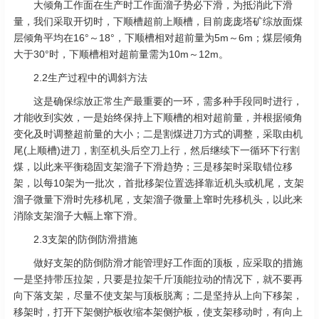
大倾角工作面在生产时工作面溜子势必下滑，为抵消此下滑
量，我们采取开切时，下顺槽超前上顺槽，目前庞庞塔矿综放面煤
层倾角平均在16°～18°，下顺槽相对超前量为5m～6m；煤层倾角
大于30°时，下顺槽相对超前量需为10m～12m。
2.2生产过程中的调斜方法
这是确保综放正常生产最重要的一环，需多种手段同时进行，
才能收到实效，一是始终保持上下顺槽的相对超前量，并根据倾角
变化及时调整超前量的大小；二是割煤进刀方式的调整，采取由机
尾(上顺槽)进刀，割至机头后空刀上行，然后继续下一循环下行割
煤，以此来平衡稳固支架溜子下滑趋势；三是移架时采取错位移
架，以每10架为一批次，首批移架位置选择靠近机头或机尾，支架
溜子微量下滑时先移机尾，支架溜子微量上窜时先移机头，以此来
消除支架溜子大幅上窜下滑。
2.3支架的防倒防滑措施
做好支架的防倒防滑才能管理好工作面的顶板，应采取的措施
一是坚持带压拉架，只要是拉架千斤顶能拉动的情况下，就不要再
向下落支架，尽量不使支架与顶板脱离；二是坚持从上向下移架，
移架时，打开下架侧护板收缩本架侧护板，使支架移动时，有向上