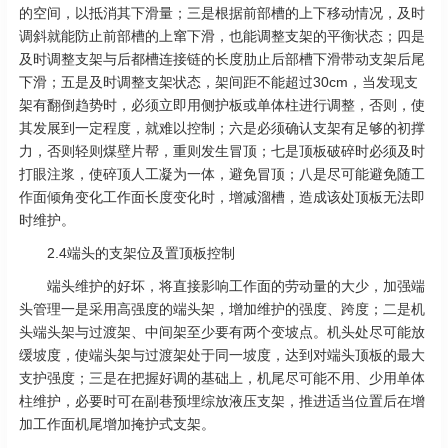
的空间，以抵消其下滑量；三是根据前部槽的上下移动情况，及时
调斜就能防止前部槽的上窜下滑，也能调整支架的平衡状态；四是
及时调整支架与后都槽连接链的长度肋止后部槽下滑带动支架后尾
下滑；五是及时调整支架状态，架间距不能超过30cm，当发现支
架有翻倒趋势时，必须立即用侧护板或单体柱进行调整，否则，使
其发展到一定程度，就难以控制；六是必须确认支架有足够的初撑
力，否则轻则煤壁片帮，重则发生冒顶；七是顶板破碎时必须及时
打眼注浆，使碎顶人工凝为一体，避免冒顶；八是尽可能避免随工
作面倾角变化工作面长度变化时，增减溜槽，造成该处顶板无法即
时维护。
2.4端头的支架位及置顶板控制
端头维护的好坏，将直接影响工作面的劳动量的大少，加强端
头管理一是采用高强度的端头架，增加维护的强度、跨度；二是机
头端头架与过渡架、中间架至少要有两个变坡点。机头处尽可能放
缓坡度，使端头架与过渡架处于同一坡度，达到对端头顶板的最大
支护强度；三是在把握好调的基础上，机尾尽可能不用、少用单体
柱维护，必要时可在副巷预埋综放液压支架，推进适当位置后在增
加工作面机尾增加掩护式支架。