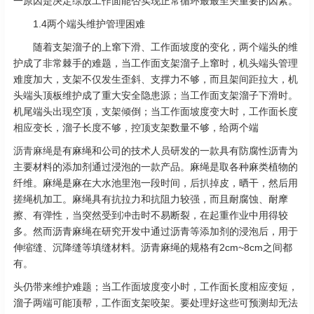
一原因是决定综放工作面能否实现正常循环最最至关重要的因素。
1.4两个端头维护管理困难
随着支架溜子的上窜下滑、工作面坡度的变化，两个端头的维
护成了非常棘手的难题，当工作面支架溜子上窜时，机头端头管理
难度加大，支架不仅发生歪斜、支撑力不够，而且架间距拉大，机
头端头顶板维护成了重大安全隐患源；当工作面支架溜子下滑时。
机尾端头出现空顶，支架倾倒；当工作面坡度变大时，工作面长度
相应变长，溜子长度不够，控顶支架数量不够，给两个端
沥青麻绳
是有麻绳和公司的技术人员研发的一款具有防腐性沥青为
主要材料的添加剂通过浸泡的一款产品。麻绳是取各种麻类植物的
纤维。麻绳是麻在大水池里泡一段时间，后扒掉皮，晒干，然后用
搓绳机加工。麻绳具有抗拉力和抗阻力较强，而且耐腐蚀、耐摩
擦、有弹性，当突然受到冲击时不易断裂，在起重作业中用得较
多。然而沥青麻绳在研究开发中通过沥青等添加剂的浸泡后，用于
伸缩缝、沉降缝等填缝材料。沥青麻绳的规格有2cm~8cm之间都
有。
头仍带来维护难题；当工作面坡度变小时，工作面长度相应变短，
溜子两端可能顶帮，工作面支架咬架。要处理好这些可预测却无法