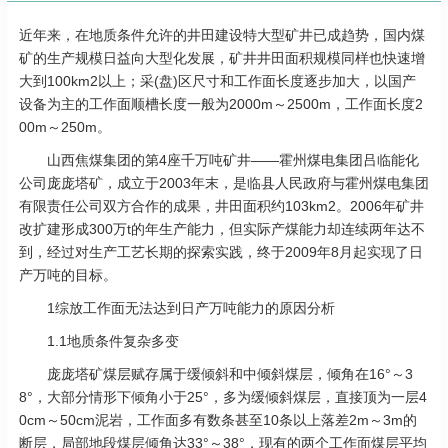
近年来，在地质条件允许的井田建设特大型矿井已成趋势，国内煤
矿的生产规模日益向大型化发展，矿井井田面积规模同样也快速增
大到100km2以上；采(盘)区尺寸和工作面长度逐步加大，以国产
设备为主的工作面顺槽长度一般为2000m～2500m，工作面长度2
00m～250m。
山西焦煤集团的第4座千万吨矿井——霍州煤电集团吕临能化
公司庞庞塔矿，成立于2003年末，是临县人民政府与霍州煤电集团
有限责任公司双方合作的成果，井田面积约103km2。2006年矿井
改扩建形成300万t的年生产能力，但实际产煤能力却连续两年达不
到，经过对生产工艺长期的探索实践，终于2009年8月起实现了日
产万吨的目标。
1综放工作面无法达到日产万吨能力的原因分析
1.1地质条件复杂多变
庞庞塔矿煤层赋存属于缓倾斜和中倾斜煤层，倾角在16°～3
8°，大部分情形下倾角小于25°，多为缓倾斜煤层，直接顶为一层4
0cm～50cm泥岩，工作面多有数条甚至10条以上落差2m～3m的
断层，局部地段煤层倾角达33°～38°，现有的两个工作面煤层平均