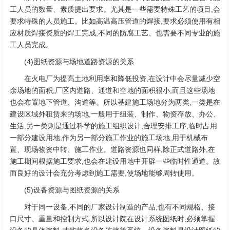
工人员的数量、素质提出要求。尤其是一些需要特殊工艺的项目,会
要求特殊的人员施工。比如高温高压管道的焊接,要求必须使用有相
应材质焊接资质的焊工完成,不同的防腐工艺、也需要不同专业的施
工人员完成。
(4)图纸资源与场地道路资源的关系
在火电厂为提高土地利用率和降低投资,在设计中会尽量减少空
余场地的面积,厂区内道路、通道和空地的面积很小,而且这些场地
也会布置地下管道、沟道等。所以基建施工场地分为两类,一类是在
建设区域外租赁来的场地,一般用于组装、制作、物资存放、办公、
生活;另一类则是通过科学的施工组织设计,合理安排工序,临时占用
一部分建设用地,作为另一部分施工作业的施工场地,用于机械布
置、现场物资中转、施工作业。道路资源也同样,除正式道路外,在
施工期间根据施工要求,也会在建设用地中开辟一些临时性通道。故
而良好的设计会充分考虑到施工需要,使场地能够周转使用。
(5)设备资源与图纸资源的关系
对于同一设备,不同的厂家设计制造的产品,也有不同规格、接
口尺寸、重量和控制方式,所以设计院在设计系统图纸时,必须掌握