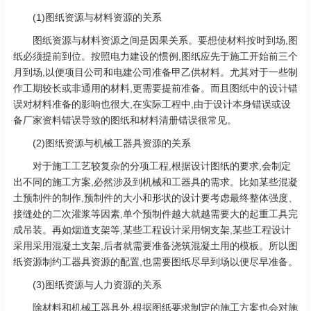
(1)图纸资源与材料资源的关系
图纸资源与材料资源之间是因果关系。要想使材料按时到场,图
纸必须提前到位。按照电力建设的惯例,图纸应先于施工开始前三个
月到场,以便项目公司和电建公司准备甲乙供材料。尤其对于一些制
作工期较长或非通用的材料,更需要提前准备。而且图纸中的设计错
误对材料准备的影响也很大,在实际工程中,由于设计本身错误或设
备厂家资料错误导致的图纸和材料清册错误很常见。
(2)图纸资源与机械工器具资源的关系
对于施工工艺较复杂的分项工程,根据设计图纸的要求,会制定
出不同的施工方案,必然涉及到机械和工器具的需求。比如某些混凝
土预制件的制作,预制件的大小和形状的设计要考虑最终整体强度、
接缝处的二次灌浆等因素,单个预制件越大就越需要大的起重工具完
成吊装。再如烟道支架等,某些工程设计采用钢支架,某些工程设计
采用采用混凝土支架,后者就需要准备浇筑混凝土用的模板。所以图
纸资源制约工器具资源的配置,也需要图纸尽早到场以便尽早准备。
(3)图纸资源与人力资源的关系
除材料和机械工器具外,根据图纸要求制定的施工方案也会对施