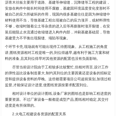
沥青木丝板
主要用于道路、基建等伸缩缝，沉降缝等工程的建设，
安放在构件中能长时间使用不腐败，基建因环境温度变化变形时不
被自己的应力所破坏的作用，现国内很多基建往往是因为伸缩缝中
材料使用不当，导致基建工程出现被自己的应力涨开，或材料弹性
不够，收缩时随着尘土等杂质的进入后等再膨胀时涨开裂缝，在安
装后能阻止水流通过收缩缝进入构件内部，冲刷基建基础层，导致
基建受力不平衡出现裂缝、塌陷等现象。
个环节卡壳,现场就有可能出现停工待图现象。从工程施工的角度
讲,图纸资源相对工程是唯一的,到位得越早,越有利于施工方案和材
料的准备,且其到位得早对其他资源的配置也没有负面影响。
尽管当前设计院由于工程较多比较繁忙,但相对而言,设计工作
的弹性远比设备制造要大,制约其到位的主要因素还是设备的招标定
货和提供设备资料的早晚。这些都需要项目公司超前策划,加强过程
监督,才能保证设计进度,使图纸资源按要求配置到位。
相对设计单位的设计图纸,设备厂家的图纸也是影响工程进度的
重要资源。不过厂家设备一般都是成型产品,图纸相对稳定,其交付
进度是有所保障的。
2.火电工程建设各资源的配置关系