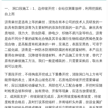
一、 洞口段施工：1、边仰坡开挖：全站仪测量放样，利用挖掘机
自上而
沥青麻丝
是选有上等的麻丝，浸泡在有本公司的技术人员研发的一
款具有防腐性沥青为主要材料的添加剂里面的一款产品。麻丝具有
质地轻、强力大、防虫防霉、静电少、织物不易污染等特点。沥青
是由不同分子量的碳氢化合物及其非金属衍生物组成的黑褐色复杂
混合物，是高黏度有机液体的一种，呈液态，表面呈黑色，可溶于
二硫化碳。沥青是一种防水防潮和防腐的有机胶凝材料。本产品主
要用在伸缩缝、沉降缝等填缝材料。本产品施工非常方便，替代了
原有的麻烦施工方法。我们一般是桶装的，只需要采购后，取出来
就可以使用。
下逐段开挖，不得掏底开挖或上下重叠开挖，清除洞口与上方有可
能滑塌的表土，灌木及山坡危石等，石质地层仰坡开挖需要爆破
时，应以浅眼松动爆破为主。局部也可人工配合修整，开挖时应随
时检查边坡和仰坡，如有滑动、开裂等现象，应适当放缓坡度。
2、成洞面支护：仰坡刷坡完成后，及时用坡度板检查坡度，待坡
度检查合格后，及时打设系统锚杆，并将锚杆头外露，挂设金属扩
张网与锚杆头焊接成整体。挂网完成后立即喷射混凝土，并反复喷