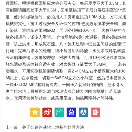
顶回填。明洞拱顶回填应对称分层夯实。每层厚度不大于0.3M，其
两侧回填面高差不大于0.5M，回填至拱顶平齐后分层压实至设计高
度，使用机械碾压时，必须用人工夯填至拱顶1.0M以上，方可采用
机械夯实七：施工过程安全及环保的控制 进洞必须佩带安全帽、防
止坠落，洞内车速限制5KM、照明必须每10米一灯、火攻品材料存
放必须规范，派专人看管。 弃渣场地必须排水通畅、且必须砌筑挡
墙，防止洪水，形成泥石流。八：施工过程中已发生问题的处理:二
衬施工完毕后渗水的处理：细小裂缝用丙烯酸、水泥浆或环氧树脂
等涂刷和嵌缝，效果较理想；对较大裂缝，可用10号水泥砂浆或膨
胀水泥砂浆嵌缝较合适有效；对大裂缝（缝宽大于5MM），（若有
渗漏水，可用切割机沿裂缝切割一宽2~4CM左右小槽深度大约10C
M以上，在水源处，切割一5×5CM立方的小洞室，然后把水管插入
一块4×4CM MF7塑料盲沟内，一同压入切割好的槽内，把水引入
纵向排水沟，最后用水泥与水玻漓混合砂浆封闭切割槽）若无渗
水，宜用环氧树脂砂浆，或采用压浆、钢筋网喷射砼等补强。
上一篇：
关于公路路基软土地基的处理方法