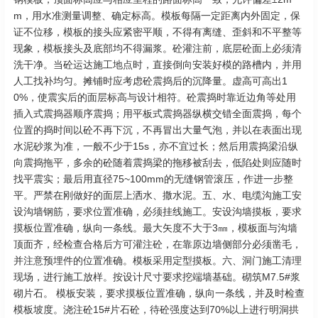
m，用水准测量调整、确定标高。模板每隔一定距离内外固定，保
证不位移，模板的接头应紧密平顺，不得有离缝、歪斜和不平整等
现象，模板接头及底部均不得漏浆。砼灌注前，底层砼面上必须清
洗干净。当砼运达施工地点时，直接倒向安装好模的路槽内，并用
人工找补均匀。摊铺时应考虑砼震捣后的沉降量。虚高可高出1
0%，使震实后的面层标高与设计相符。砼震捣时靠近边角等处用
插入式震捣器顺序震捣；用平板式震捣器纵横交错全面震捣，每个
位置的捣时间以砼不再下沉，不再冒出大量气泡，并以在表面出现
水泥砂浆为准，一般不少于15s，亦不宜过长；然后用震捣梁沿纵
向震捣拖平，多余的砼随着震捣梁的拖移被刮去，低陷处则应随时
找平震实；最后用直径75~100mm的无缝钢管滚压，作进一步整
平。严禁在刚做好的面层上洒水、撒水泥。五、水、电缆沟施工安
设沟墙钢筋，要求位置准确，必须挂线施工。安设沟墙摸板，要求
摸板位置准确，纵向一条线。最大矢度不大于3㎜，模板面与沟墙
顶面齐，经检查合格后方可灌注砼，在靠原边墙侧部分必须凿毛，
并注意预埋件的位置准确。模板采用定型摸板。六、洞门施工清理
现场，进行施工放样。按设计尺寸要求挖端墙基础。砌筑M7.5#浆
砌片石。 模板安装，要求摸板位置准确，纵向一条线，并及时检查
模板坡度。浇注砼15#片石砼，待砼强度达到70%以上进行明洞拱