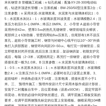
米长钢管.B 管棚施工机械：n 钻孔机械：配备XY-28-300电动钻
机，钻进并顶进长管棚；n 注浆机械：BW-250/50型注浆泵2台；C
注浆参数：n 采用水泥-水玻璃浆液。水泥浆与水玻璃体积比1：0.
5；水泥浆水灰比1：1；水玻璃浓度35波美度；水玻璃模数2.4；注
浆压力初压0.5~1.0MPA；终压2.0MPA。2、小导管 A 超前小导管
采用外径42㎜、壁厚3.5㎜的热扎无缝钢管，钢管前端呈尖锥状，
尾部焊上￠6加劲箍，管壁四周钻8㎜压浆孔，但尾部有1米不设压
浆孔，超前小导管施工时，钢管与衬砌中心线平行以10°~30°外插
角打入拱部围岩，钢管环向间距20~50㎝。每打完一排钢管后，应
立即喷浆封闭开挖面,然后注浆.注浆后，架设钢拱架，初期支护完
成后，每隔（2~3米，试图纸而定）再另打一排钢管，超前小导管
搭接长度一般为1.0米。B 注浆参数：n 水泥浆与水玻璃体积比：
1：0.5；n 水泥浆水灰比1：1；n 水玻璃浓度35波美度；水玻璃模
数2.4；n 注浆压力0.5~1.0MPA；必要时在孔口设置止浆塞。3、
超前锚杆：外插角必须大于14度，注浆饱满，搭接长度不小于1
米。三、 预埋件施工：预埋件按设计尺寸采用木版作成设计形状，
安装于二衬魔板台车中，且位置准确（误差±50CM），固定牢固不
得晃动，有管的必须中间穿铁丝通过。四、调平层施工模板安装的
要求，在调平层两侧预先标定的位置上安装模板。侧模采用[10#槽
钢模板，顶面标高应与相应里程的路面标高一致，允许偏差±2m