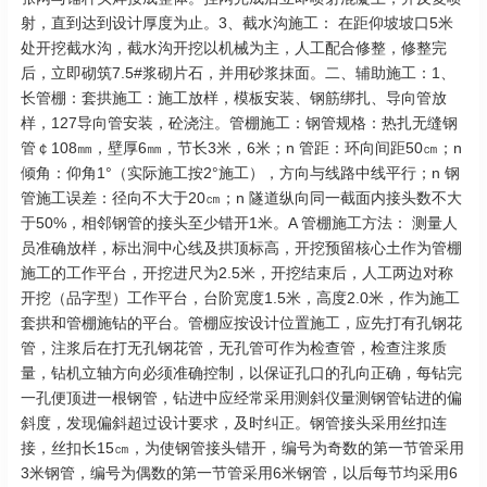
射，直到达到设计厚度为止。3、截水沟施工： 在距仰坡坡口5米
处开挖截水沟，截水沟开挖以机械为主，人工配合修整，修整完
后，立即砌筑7.5#浆砌片石，并用砂浆抹面。二、辅助施工：1、
长管棚：套拱施工：施工放样，模板安装、钢筋绑扎、导向管放
样，127导向管安装，砼浇注。管棚施工：钢管规格：热扎无缝钢
管￠108㎜，壁厚6㎜，节长3米，6米；n 管距：环向间距50㎝；n
倾角：仰角1°（实际施工按2°施工），方向与线路中线平行；n 钢
管施工误差：径向不大于20㎝；n 隧道纵向同一截面内接头数不大
于50%，相邻钢管的接头至少错开1米。A 管棚施工方法： 测量人
员准确放样，标出洞中心线及拱顶标高，开挖预留核心土作为管棚
施工的工作平台，开挖进尺为2.5米，开挖结束后，人工两边对称
开挖（品字型）工作平台，台阶宽度1.5米，高度2.0米，作为施工
套拱和管棚施钻的平台。管棚应按设计位置施工，应先打有孔钢花
管，注浆后在打无孔钢花管，无孔管可作为检查管，检查注浆质
量，钻机立轴方向必须准确控制，以保证孔口的孔向正确，每钻完
一孔便顶进一根钢管，钻进中应经常采用测斜仪量测钢管钻进的偏
斜度，发现偏斜超过设计要求，及时纠正。钢管接头采用丝扣连
接，丝扣长15㎝，为使钢管接头错开，编号为奇数的第一节管采用
3米钢管，编号为偶数的第一节管采用6米钢管，以后每节均采用6