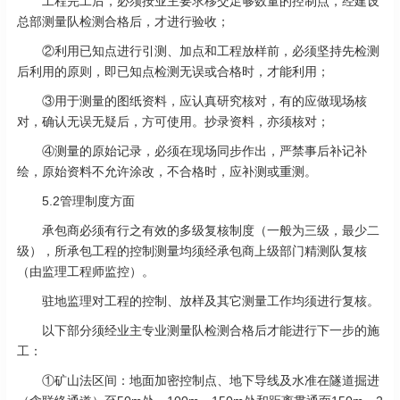
工程完工后，必须按业主要求移交足够数量的控制点，经建设
总部测量队检测合格后，才进行验收；
②利用已知点进行引测、加点和工程放样前，必须坚持先检测
后利用的原则，即已知点检测无误或合格时，才能利用；
③用于测量的图纸资料，应认真研究核对，有的应做现场核
对，确认无误无疑后，方可使用。抄录资料，亦须核对；
④测量的原始记录，必须在现场同步作出，严禁事后补记补
绘，原始资料不允许涂改，不合格时，应补测或重测。
5.2管理制度方面
承包商必须有行之有效的多级复核制度（一般为三级，最少二
级），所承包工程的控制测量均须经承包商上级部门精测队复核
（由监理工程师监控）。
驻地监理对工程的控制、放样及其它测量工作均须进行复核。
以下部分须经业主专业测量队检测合格后才能进行下一步的施
工：
①矿山法区间：地面加密控制点、地下导线及水准在隧道掘进