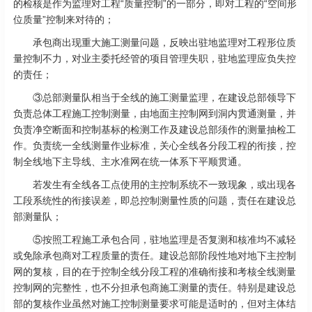
的检核是作为监理对工程“质量控制”的一部分，即对工程的“空间形
位质量”控制来对待的；
承包商出现重大施工测量问题，反映出驻地监理对工程形位质
量控制不力，对业主委托经管的项目管理失职，驻地监理应负失控
的责任；
③总部测量队相当于全线的施工测量监理，在建设总部领导下
负责总体工程施工控制测量，由地面主控制网到洞内贯通测量，并
负责净空断面和控制基标的检测工作及建设总部须作的测量抽检工
作。负责统一全线测量作业标准，关心全线各分段工程的衔接，控
制全线地下主导线、主水准网在统一体系下平顺贯通。
若发生有全线各工点使用的主控制系统不一致现象，或出现各
工段系统性的衔接误差，即总控制测量性质的问题，责任在建设总
部测量队；
⑤按照工程施工承包合同，驻地监理是否复测和核准均不减轻
或免除承包商对工程质量的责任。建设总部阶段性地对地下主控制
网的复核，目的在于控制全线分段工程的准确衔接和考核全线测量
控制网的完整性，也不分担承包商施工测量的责任。特别是建设总
部的复核作业虽然对施工控制测量要求可能是适时的，但对主体结