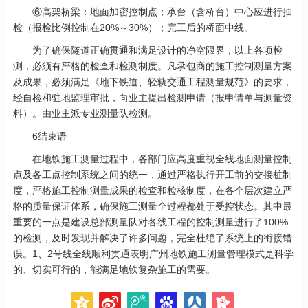
⑥高架桥梁：地面加密控制点；承台（含桥台）中心应进行抽
检（报检比例控制在20%～30%）；完工后的桥面中线。
为了确保隧道正确贯通和满足设计的净空限界，以上各项检
测，必须有严格的检查和检测制度。凡承包商的施工控制测量方案
及成果，必须满足《地下铁道、轻轨交通工程测量规范》的要求，
经自检和驻地监理审批，向业主提出检测申请（报申请单与测量资
料）。由业主派专业测量队检测。
6结束语
在地铁施工测量过程中，各部门应高度重视全线地面测量控制
点及各工点控制系统之间的统一，通过严格执行开工前的交接桩制
度，严格施工控制测量成果的检查和检核制度，在各个层次建立严
格的质量保证体系，确保施工测量全过程都处于受控状态。其中最
重要的一点是建设总部测量队对各线工程的控制测量进行了100%
的检测，及时发现并解决了许多问题，完全杜绝了系统上的衔接错
误。1、2号线全线顺利贯通表明广州地铁施工测量管理模式是科学
的、切实可行的，能满足地铁复杂施工的需要。