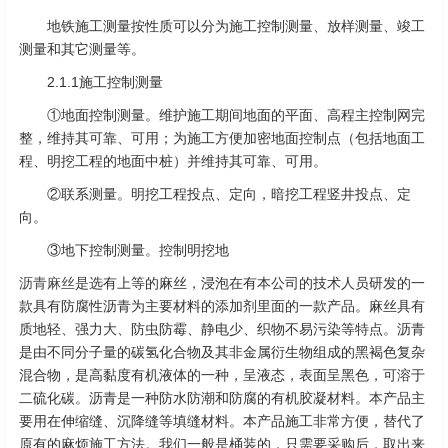
地铁施工测量按性质可以分为施工控制测量、放样测量、竣工
测量和其它测量等。
2.1.1施工控制测量
①地面控制测量。维护施工期间地面的平面、高程主控制网完
整，维持其可靠、可用；为施工方便加密地面控制点（包括地面工
程、明挖工程的地面中桩）并维持其可靠、可用。
②联系测量。明挖工程投点、定向，暗挖工程竖井投点、定
向。
③地下控制测量。控制明挖地
沥青麻丝
是选有上等的麻丝，浸泡在有本公司的技术人员研发的一
款具有防腐性沥青为主要材料的添加剂里面的一款产品。麻丝具有
质地轻、强力大、防虫防霉、静电少、织物不易污染等特点。沥青
是由不同分子量的碳氢化合物及其非金属衍生物组成的黑褐色复杂
混合物，是高黏度有机液体的一种，呈液态，表面呈黑色，可溶于
二硫化碳。沥青是一种防水防潮和防腐的有机胶凝材料。本产品主
要用在伸缩缝、沉降缝等填缝材料。本产品施工非常方便，替代了
原有的麻烦施工方法。我们一般是桶装的，只需要采购后，取出来