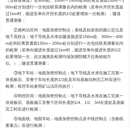
（含联络通道）至50m处、100m～150m处和距离贯通面150m～2
00m处分别进行一次包括联系测量在内的检测（若单向开挖长度超
过1km时，掘进至单向开挖长度的1/2处要增加一次检测）；隧道
贯通测量；
②盾构法区间：地面加密控制点；基线及始发前的圆心定位及
地下高程点；地下导线及水准在隧道掘进至150m处、300m～400
m处和距离贯通面150m～200m处分别进行一次包括联系测量在内
的检测（若单向掘进长度超过1km时，掘进至单向掘进长度的1/2
处要增加一次，此次施测及检测均须加测陀螺方位角校核方
位。）；隧道贯通测量；
③地下车站：地面加密控制点；地下导线及水准在施工完第一
块底板后、至整个车站长度的1/2处及车站底板结构完工时应进行
检测；暗挖车站参照矿山法区间执行；
④明挖区间：地面加密控制点；地下导线及水准在施工完第一
块底板后、底板施工至整个区间长度的1/4、1/2、3/4长度处及底板
完工时应进行检测；
⑤地面线、地面车站：地面加密控制点及中线控制点（含曲线
要素点）应进行检测；