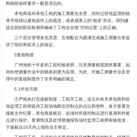
构细部放样要求一般是滞后的。
承包商虽对承包工程的施工测量负全责，但经过驻地监理的核
准手续得以避免操作上的疏忽，或者成果上的“粗差”存在。得到建
设总部的阶段检测而确保了工程在全线“空间位置”上的正确。
三个层次管理各负其责、互相配合为圆满完成施工测量任务提
供了组织和技术上的保证。
5复核制度
广州地铁十年多的工程经验表明，注意测量精度固然重要，如
何杜绝测量作业中的精差则更为实用。为此，对施工测量作业及管
理中的复核制度作了非常明确的规定。
5.1作业方面
①严格执行交接桩制度，工程开工前，业主向有关承包商和驻
地监理工程师提供工程场地附近控制点的点位和资料，各方签署交
接桩文件纪要。承包商接桩后，必须对所接控制点进行复测和对桩
点进行保护。复测情况及处理措施报告须经监理工程师审核批准，
于接桩后15天内上报给业主审定。