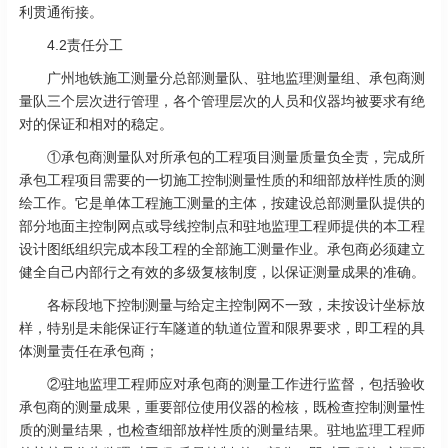
利贯通衔接。
4.2责任分工
广州地铁施工测量分总部测量队、驻地监理测量组、承包商测
量队三个层次进行管理，各个管理层次的人员和仪器均被要求有绝
对的保证和相对的稳定。
①承包商测量队对所承包的工程项目测量质量负全责，完成所
承包工程项目需要的一切施工控制测量性质的和细部放样性质的测
绘工作。它是单体工程施工测量的主体，按建设总部测量队提供的
部分地面主控制网点或导线控制点和驻地监理工程师提供的本工程
设计图纸组织完成本段工程的全部施工测量作业。承包商必须建立
健全自己内部行之有效的多级复核制度，以保证测量成果的准确。
各标段地下控制测量与给定主控制网不一致，未按设计坐标放
样，特别是未能保证行车隧道的轨道位置和限界要求，即工程的具
体测量责任在承包商；
②驻地监理工程师应对承包商的测量工作进行监督，包括验收
承包商的测量成果，重要部位使用仪器的检核，既检查控制测量性
质的测量结果，也检查细部放样性质的测量结果。驻地监理工程师