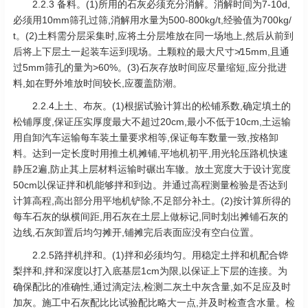
2.2.3 备料。(1)所用的石灰必须充分消解。消解时间为7-10d,
必须用10mm筛孔过筛,消解用水量为500-800kg/t,经验值为700kg/
t。(2)土料需分层采集时,应将土分层堆放在同一场地上,然后从前到
后将上下层土一起装车运到现场。土颗粒的最大尺寸≯15mm,且通
过5mm筛孔的量为>60%。(3)石灰存放时间应尽量缩短,应分批进
料,如在野外堆放时间较长,应覆盖防潮。
2.2.4上土、布灰。(1)根据试验计算出的松铺系数,确定填土的
松铺厚度,保证压实厚度最大不超过20cm,最小不低于10cm,土运输
用自卸汽车运输每车装土量要求相等,保证每车数量一致,按格卸
料。达到一定长度时用推土机摊铺,平地机初平,用光轮压路机快速
静压2遍,防止其上层材料运输时碾出车辙。放土宽度大于设计宽度
50cm以保证拌和机能够拌和到边。并通过高程测量检验是否达到
计算高程,高出部分用平地机铲除,不足部分补土。(2)按计算所得的
每车石灰的纵横间距,用石灰在土层上做标记,同时划出摊铺石灰的
边线,石灰卸置后均匀摊开,铺摊完后表面应没有空白位置。
2.2.5路拌机拌和。(1)拌和必须均匀。用稳定土拌和机配合铧
梨拌和,拌和深度以打入底基层1cm为限,以保证上下层的连接。为
确保配比的准确性,通过滴定法,检测二灰土中灰含量,如不足应及时
加灰。施工中石灰配比比试验配比略大一点,并及时检查含水量。检