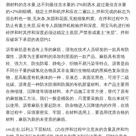
测材料的含水量,达不到最佳含水量的-2%则洒水,超过最佳含水量
的+2%则晾晒。稳定土拌和机拌和应在二遍以上,拌和完成的标志为
混合料色一致,无灰条,灰团和花面,无粗细集料窝。在拌和过程中为
防止有素土夹层,应有专人跟随拌机检验拌和深度。用宝马机进行粉
碎拌和时其拌和深度必须达稳定土底层,严禁形成素土“夹层”。拌和
应破坏下承层的表层约1
沥青麻筋
是有选有上等的麻筋，浸泡在技术人员研发的一款具有防
腐性，沥青为主要材料的添加剂里面的一款产品。麻筋具有质地
轻、强力大、防虫防霉、静电少、织物不易污染等特点。沥青是由
不同分子量的碳氢化合物及其非金属衍生物组成的黑褐色复杂混合
物，是高黏度有机液体的一种，呈液态，表面呈黑色，可溶于二硫
化碳。沥青是一种防水防潮和防腐的有机胶凝材料。本产品主要用
在伸缩缝、沉降缝等填缝材料。本产品施工非常方便，替代了原有
的麻烦施工方法。我们一般是桶装的，只需要采购后，取出来就可
以使用。沥青麻筋主要起防水、防杂物进入沉降缝内的作用，在填
塞过程中，应填塞密实、牢固，在材料选用上，要选用优质合格的
材料，麻筋为新的未变质的麻筋。
cm左右,以利上下层粘结。(2)在拌和过程中注意灰的含量及拌和均