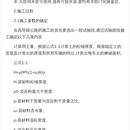
水:凡饮用水皆可使用,遇有可疑水源,委托有关部门化验鉴定。
2 施工过程
2.1施工参数的确定
在高等级公路的施工前首先要选出一段试验段,通过试验路段施
工确定以下几项内容:
计算用土量。根据公式1-1计算土的松铺厚度。根据稳定土的
宽度及计算出的厚度和所用车辆的吨位,计算出每车土的摊铺面积。
公式1-1:
H=ρ0Ph(1+ω)K/ρ
H-原材料松铺厚度;
ρ0-混合料最大干密度;
p-原材料干质量与混合料干质量之比;
ω-原材料含水量;
ρ-原材料湿松密度;
h-混合料压实厚度;