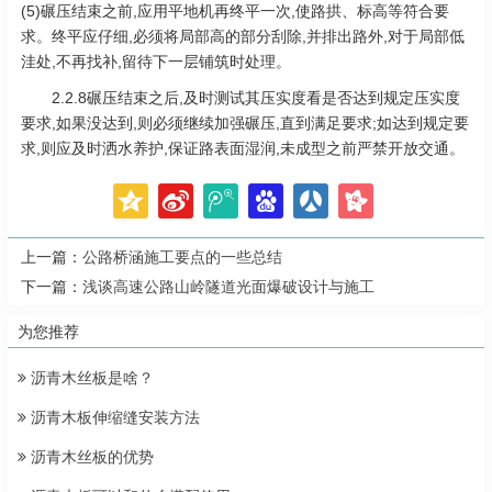
(5)碾压结束之前,应用平地机再终平一次,使路拱、标高等符合要
求。终平应仔细,必须将局部高的部分刮除,并排出路外,对于局部低
洼处,不再找补,留待下一层铺筑时处理。
2.2.8碾压结束之后,及时测试其压实度看是否达到规定压实度
要求,如果没达到,则必须继续加强碾压,直到满足要求;如达到规定要
求,则应及时洒水养护,保证路表面湿润,未成型之前严禁开放交通。
上一篇：
公路桥涵施工要点的一些总结
下一篇：
浅谈高速公路山岭隧道光面爆破设计与施工
为您推荐
沥青木丝板是啥？
沥青木板伸缩缝安装方法
沥青木丝板的优势