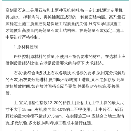
高剂量石灰土是用石灰和土两种无机材料,按一定比例,通过专用机
具,加水、拌和均匀、再摊铺碾压成型的一种路面结构层。高剂量石
灰稳定土施工质量控制是保证工程质量的关键,只有科学组织施工,
才能做出高质量的高剂量石灰土结构来。在高剂量石灰稳定土施工
中要进行严格控制。
1 原材料控制
严格控制原材料的质量,不使用不符合要求的材料。在选材上应
做到质量经济比较,在满足质量要求的前提下,力求经济。
石灰:要符合Ⅲ级以上石灰各项技术指标的要求,采用充分消解后
的石灰,石灰要分批进料,做到既不影响施工进度,又不过多存放;尽量
缩短堆放时间,如存放时间稍长应予覆盖,并采取封存措施,妥善保
管。
土:宜采用塑性指数12-20的粘性土(亚粘土),土中土块的最大尺
寸不大于15mm.有机质含量>10%的土不得使用。土中碎石、砾石
颗粒的最大粒径不超过37.5mm。在实际施工中,应结合当地土质情
况,多做试验,多比较,同时考虑工程成本进行优选。