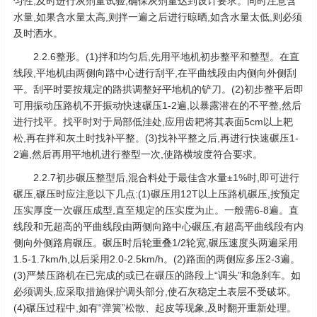
匀性,及时进行灰剂量试验,确保灰剂量达到设计要求。同时注意含
水量,如果含水量太高,则拌一遍之后进行晾晒,如含水量太低,则必须
及时洒水。
2.2.6整形。(1)拌和均匀后,先用平地机初步整平和整型。在直
线段,平地机由两侧向路中心进行刮平,在平曲线段由内侧向外侧刮
平。刮平时要按规定的路拱调整好平地机的铲刀。(2)初步整平后即
可用振动压路机不开振动快速碾压1-2遍,以暴露潜在的不平整,然后
进行找平。找平时对于局部低洼处,应用齿耙将其表面5cm以上耙
松,再在拌和灰土时找补平整。(3)找补平整之后,再进行快速碾压1-
2遍,然后再用平地机进行整型一次,使路横坡度符合要求。
2.2.7初步碾压整型后,混合料处于最佳含水量±1%时,即可进行
碾压,碾压时应注意以下几点:(1)碾压用12T以上压路机碾压,按预定
压实厚度一次碾压成型,直至规定的压实度为止。一般需6-8遍。直
线段和无超高的平曲线段由两侧向路中心碾压,有超高平曲线段有内
侧向外侧路肩碾压。碾压时后轮重叠1/2轮宽,碾压速度头两遍采用
1.5-1.7km/h,以后采用2.0-2.5km/h。(2)路面的两侧应多压2-3遍。
(3)严禁压路机在已完成的或已在碾压的路段上“调头”和急刹车。如
必须调头,应采取措施保护调头部分,使石灰稳定土表层不受破坏。
(4)碾压过程中,如有“弹簧”松散、起皮等现象,及时翻开重新处理。