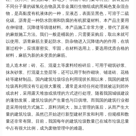
不同分子量的碳氢化合物及其非金属衍生物组成的黑褐色复杂混合
物，是高黏度有机液体的一种，呈液态，表面呈黑色，可溶于二硫
化碳。沥青是一种防水防潮和防腐的有机胶凝材料。本产品主要用
在伸缩缝、沉降缝等填缝材料。本产品施工非常方便，替代了原有
的麻烦施工方法。我们一般是桶装的，只需要采购后，取出来就可
以使用。沥青麻筋主要起防水、防杂物进入沉降缝内的作用，在填
塞过程中，应填塞密实、牢固，在材料选用上，要选用优质合格的
材料，麻筋为新的未变质的麻筋。
造人造木材；砖、石、混凝土等废料经粉碎后，可用于砌筑砂浆、
抹灰砂浆、打混凝土垫层等，还可以用于制作砌块、铺道砖、花格
砖等建材制品。国内建筑垃圾综合利用现状长期以来，我国的建筑
垃圾再利用没有引起很大重视，通常是未经任何处理就被运到郊外
或农村，采用露天堆放或填埋的方式进行处理。随着我国城镇建设
的蓬勃发展，建筑垃圾的产生量也与日俱增。而我国的建筑行业都
是采用传统方式施工，原料消耗大，加上管理的落后，从而产生大
量的建筑垃圾。虽然已开始进行新型建材开发和利用，但规模和数
量还非常有限。目前，我国每年的建筑垃圾数量已在城市垃圾总量
中占有很大比例，成为废物管理中的难题。