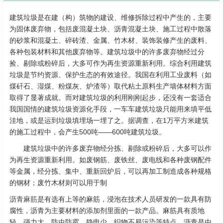
建筑垃圾是在建（构）筑物的建设、维修拆除过程中产生的，主要
为固体废弃物，包括废混凝土块、沥青混凝土块、施工过程中散落
的砂浆和混凝土、碎砖渣、金属、竹木材、装饰装修产生的废料、
各种包装材料和其他废弃物等。建筑垃圾中的许多废弃物经过分
捡、剔除或粉碎后，大多可作为再生资源重新利用。综合利用建筑
垃圾是节约资源、保护生态的有效途径。我国在利用工业废料（如
煤矸石、湿煤、粉煤灰、炉渣等）取代粘土原料生产墙体材料方面
取得了显著成就。而对建筑垃圾的利用刚刚起步，还没有一套适合
我国国情的建筑垃圾资源化手段，一车车建筑垃圾只能用来填平低
洼地，或是运到垃圾填埋场一埋了之。据调查，在1万平方米建筑
的施工过程中，会产生500吨——600吨建筑垃圾。
建筑垃圾中的许多废弃物经分拣、剔除或粉碎后，大多可以作
为再生资源重新利用。如废钢筋、废铁丝、废电线和各种废钢配件
等金属，经分拣、集中、重新回炉后，可以再加工制造成各种规格
的钢材；废竹木材则可以用于制
沥青麻筋
是有选有上等的麻筋，浸泡在技术人员研发的一款具有防
腐性，沥青为主要材料的添加剂里面的一款产品。麻筋具有质地
轻、强力大、防虫防霉、静电少、织物不易污染等特点。沥青是由