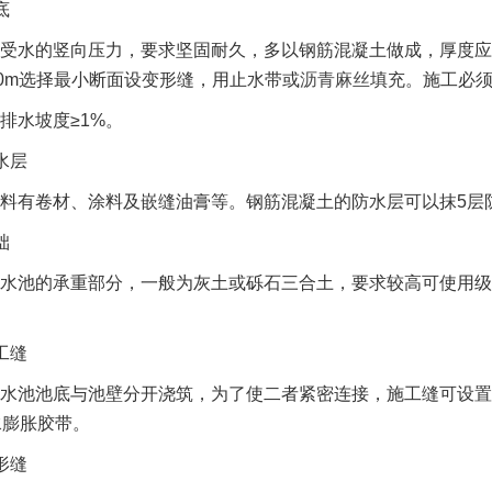
底
受水的竖向压力，要求坚固耐久，多以钢筋混凝土做成，厚度应
0m选择最小断面设变形缝，用止水带或
沥青麻丝
填充。施工必
排水坡度≥1%。
水层
料有卷材、涂料及嵌缝油膏等。钢筋混凝土的防水层可以抹5层防水
础
水池的承重部分，一般为灰土或砾石三合土，要求较高可使用级配碎石。
工缝
水池池底与池壁分开浇筑，为了使二者紧密连接，施工缝可设置
水膨胀胶带。
形缝