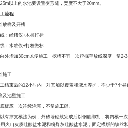
25m以上的水池要设置变形缝，宽度不大于20mm。
工流程
础放样及开槽
线：经纬仪+木桩打标
线：水准仪+打桩做标
向外增加30cm以便施工；挖槽不宜一次挖掘至放线深度，留2-
础施工
工结束后的12小时内，对其加以覆盖和浇水养护，不少于7个昼
底及池壁施工
底板应一次连续浇完，不留施工缝。
以有撑支模法为例，外砖墙砌筑完成后以钢筋绑扎，将内模一次
采用火山灰质硅酸盐水泥和粉煤灰硅酸盐水泥；固定模版的铁丝