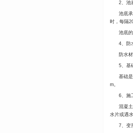
2、池
池底承
时，每隔2
池底的
4、防
防水材
5、基
基础是
m。
6、施
混凝土
水片或遇
7、变