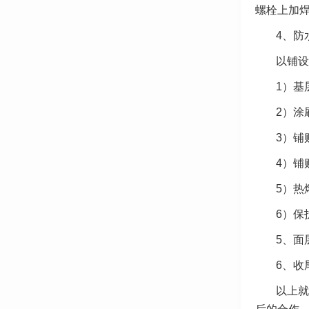
螺栓上加焊
4、防
以铺设
1）基
2）涂
3）铺
4）铺
5）热
6）保
5、面
6、收
以上就