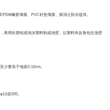
PDM橡胶薄膜、PVC衬垫薄膜、膨润土防水毯等。
，再用吹塑纸或泡沫塑料制成池壁。以塑料布反卷包住池壁
要高于地面5-10cm。
12@200。