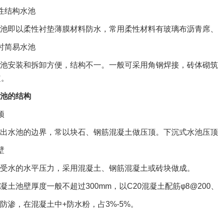
性结构水池
池即以柔性衬垫薄膜材料防水，常用柔性材料有玻璃布沥青席、E
时简易水池
池安装和拆卸方便，结构不一。一般可采用角钢焊接，砖体砌筑
定。
池的结构
顶
出水池的边界，常以块石、钢筋混凝土做压顶。下沉式水池压顶至少
壁
受水的水平压力，采用混凝土、钢筋混凝土或砖块做成。
凝土池壁厚度一般不超过300mm，以C20混凝土配筋φ8@200、φ
防渗，在混凝土中+防水粉，占3%-5%。