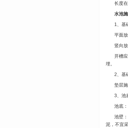
长度在
水池施
1、基
平面放
竖向放
开槽应
埋。
2、基
垫层施
3、池
池底：
池壁：
泥，不宜