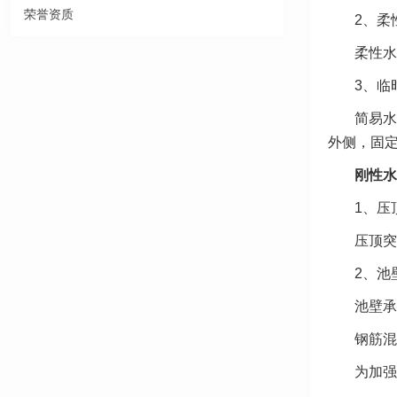
荣誉资质
2、柔
柔性水
3、临
简易水
外侧，固
刚性水
1、压
压顶突
2、池
池壁承
钢筋混
为加强