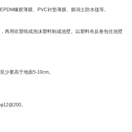
PDM橡胶薄膜、PVC衬垫薄膜、膨润土防水毯等。
，再用吹塑纸或泡沫塑料制成池壁。以塑料布反卷包住池壁
要高于地面5-10cm。
12@200。