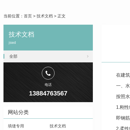
当前位置：
首页
>
技术文档
> 正文
技术文档
jswd
全部
在建筑
电话
一、水
13884763567
按照水
1.刚
网站分类
即钢筋
填缝专用
技术文档
2.柔