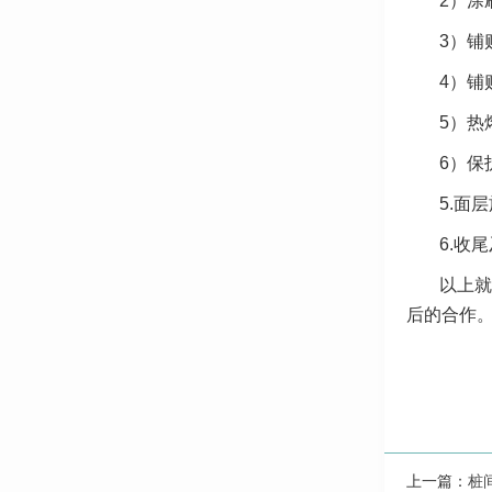
2）涂
3）铺
4）铺
5）热
6）保
5.面
6.收
以上就
后的合作
上一篇：
桩