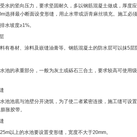
受水的竖向压力，要求坚固耐久，多以钢筋混凝土做成，厚度应
0m选择最小断面设变形缝，用止水带或
沥青麻丝
填充。施工必
排水坡度≥1%。
水层
料有卷材、涂料及嵌缝油膏等。钢筋混凝土的防水层可以抹5层防水
水池的承重部分，一般为灰土或砾石三合土，要求较高可使用级配碎石。
工缝
水池池底与池壁分开浇筑，为了使二者紧密连接，施工缝可设置
水膨胀胶带。
形缝
25m以上的水池要设置变形缝，宽度不大于20mm。