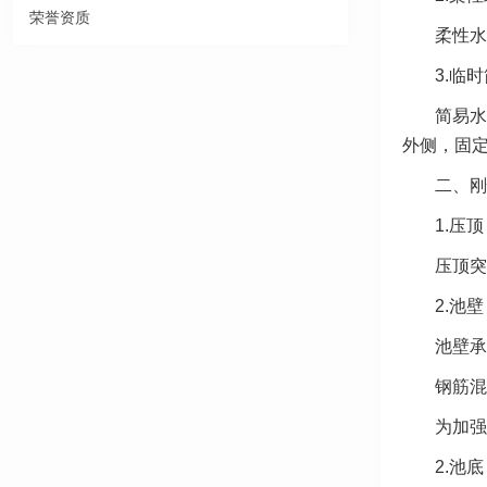
荣誉资质
柔性水
3.临
简易水
外侧，固
二、刚
1.压顶
压顶突
2.池壁
池壁承
钢筋混
为加强
2.池底