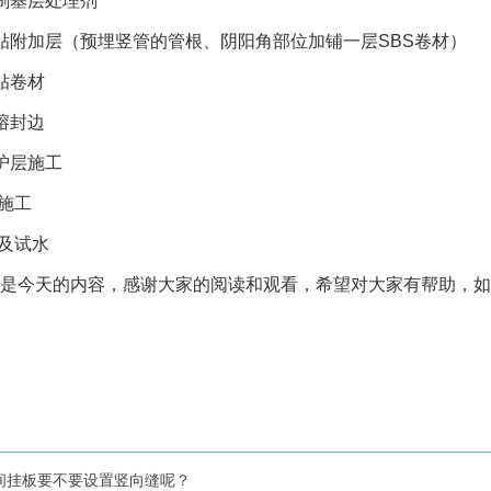
刷基层处理剂
贴附加层（预埋竖管的管根、阴阳角部位加铺一层SBS卷材）
贴卷材
熔封边
护层施工
层施工
尾及试水
是今天的内容，感谢大家的阅读和观看，希望对大家有帮助，如
。
间挂板要不要设置竖向缝呢？