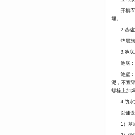
开槽应
埋。
2.基
垫层施
3.池
池底：
池壁：
泥，不宜
螺栓上加焊
4.防
以铺设
1）基