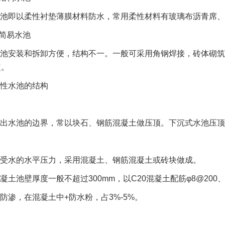
池即以柔性衬垫薄膜材料防水，常用柔性材料有玻璃布沥青席、E
时简易水池
池安装和拆卸方便，结构不一。一般可采用角钢焊接，砖体砌筑
定。
性水池的结构
出水池的边界，常以块石、钢筋混凝土做压顶。下沉式水池压顶至少
受水的水平压力，采用混凝土、钢筋混凝土或砖块做成。
凝土池壁厚度一般不超过300mm，以C20混凝土配筋φ8@200、φ
防渗，在混凝土中+防水粉，占3%-5%。