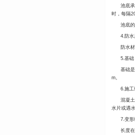
池底承
时，每隔2
池底的
4.防
防水材
5.基础
基础是
m。
6.施
混凝土
水片或遇
7.变
长度在