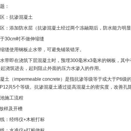
题：
区：抗渗混凝土
区：添加防水层（抗渗混凝土经过两个冻融期后，防水能力明显
于30cm时不做伸缩缝
缩缝使用钢板止水带，可避免铺装错牙。
水带即在浇筑下层混凝土时，预埋300毫米x3毫米的钢板，其中
一起浇筑进去，起到阻止外面的压力水渗入的作用。
凝土（impermeable concrete）是指抗渗等级等于或大于
于P12共5个等级。抗渗混凝土通过提高混凝土的密实度，改善
池施工流程
础放样及开槽
线：经纬仪+木桩打标
线：水准仪+打桩做标