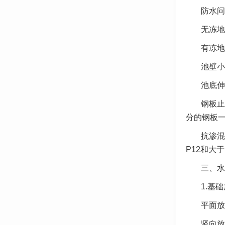
防水问
无冻地
有冻地
池壁小
池底伸
钢板止
分的钢板
抗渗混
P12和大
三、水
1.基
平面放
竖向放