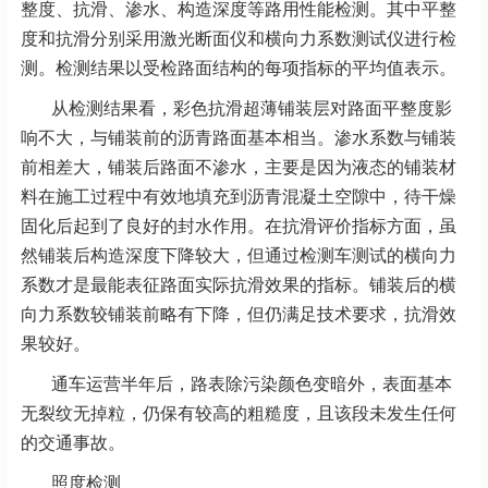
整度、抗滑、渗水、构造深度等路用性能检测。其中平整
度和抗滑分别采用激光断面仪和横向力系数测试仪进行检
测。检测结果以受检路面结构的每项指标的平均值表示。
从检测结果看，彩色抗滑超薄铺装层对路面平整度影
响不大，与铺装前的沥青路面基本相当。渗水系数与铺装
前相差大，铺装后路面不渗水，主要是因为液态的铺装材
料在施工过程中有效地填充到沥青混凝土空隙中，待干燥
固化后起到了良好的封水作用。在抗滑评价指标方面，虽
然铺装后构造深度下降较大，但通过检测车测试的横向力
系数才是最能表征路面实际抗滑效果的指标。铺装后的横
向力系数较铺装前略有下降，但仍满足技术要求，抗滑效
果较好。
通车运营半年后，路表除污染颜色变暗外，表面基本
无裂纹无掉粒，仍保有较高的粗糙度，且该段未发生任何
的交通事故。
照度检测