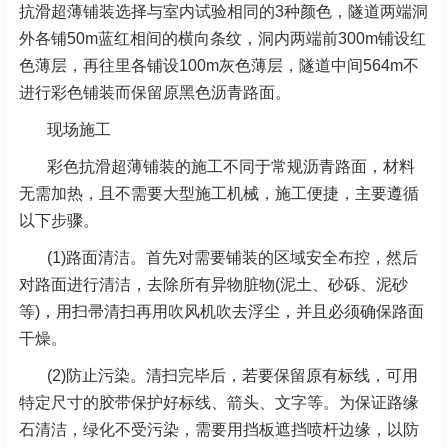
抗滑超薄铺装选择与室内试验相同的3种颜色，隧道两端洞
外各铺50m蓝红相间的横向条纹，洞内两端前300m铺设红
色薄层，再往里各铺设100m灰色薄层，隧道中间564m不
进行彩色铺装而保留原黑色沥青路面。
现场施工
彩色抗滑超薄铺装的施工不同于常规沥青路面，材料
无需加热，且不需要大型施工机械，施工便捷，主要遵循
以下步骤。
(1)路面清洁。首先对需要铺装的区域安全布控，然后
对路面进行清洁，去除所有异物脏物(泥土、砂砾、泥砂
等)，用扫帚清扫再用吹风机吹去浮尘，并且必须确保路面
干燥。
(2)防止污染。清扫完毕后，若要保留原有标线，可用
特定尺寸的胶带保护好标线、箭头、文字等。为保证路缘
石清洁，绿化不受污染，需要用挡板遮挡喷杆边缘，以防