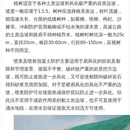
植树适宜于各种土质边坡和风化极严重的岩质边坡，
坡度一般应缓于1:1.5。树种应选择根系发达，枝叶茂盛，
能迅速生长、分蘖的低矮树种，如紫穗、怪柳、枸杞、沙
棘等。冲刷防护宜用杨柳或不怕水淹的灌木类，高速公路
的土质边坡和路肩不得种植乔木。植树时树坑深一般为25c
m，直径20cm，株距30-60cm，行距80~150cm，应视树
种不同而定。
喷浆及喷射混凝土防护主要适用于易风化的软岩及裂
隙和节理发育、坡面不平整、破碎较严重的岩质挖方边
坡，既可防止坡面进一步风化，又可促使裂隙间破碎岩石
得到砂浆充填而加固。对于坚硬易风化但风化不严重的边
坡，喷浆防护可在坡面形成保护层以防止进一步风化。但
此法不宜用于成岩作用差的黏土岩边坡，也不可直接用于
涌水地段，在泄水后保证坡面无水回流方可使用。