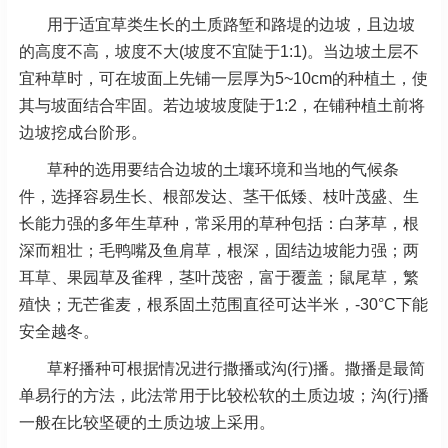
用于适宜草类生长的土质路堑和路堤的边坡，且边坡
的高度不高，坡度不大(坡度不宜陡于1:1)。当边坡土层不
宜种草时，可在坡面上先铺一层厚为5~10cm的种植土，使
其与坡面结合牢固。若边坡坡度陡于1:2，在铺种植土前将
边坡挖成台阶形。
草种的选用要结合边坡的土壤环境和当地的气候条
件，选择容易生长、根部发达、茎干低矮、枝叶茂盛、生
长能力强的多年生草种，常采用的草种包括：白茅草，根
深而粗壮；毛鸭嘴及鱼肩草，根深，固结边坡能力强；两
耳草、果园草及雀稗，茎叶茂密，富于覆盖；鼠尾草，繁
殖快；无芒雀麦，根系固土范围直径可达半米，-30°C下能
安全越冬。
草籽播种可根据情况进行撒播或沟(行)播。撒播是最简
单易行的方法，此法常用于比较松软的土质边坡；沟(行)播
一般在比较坚硬的土质边坡上采用。