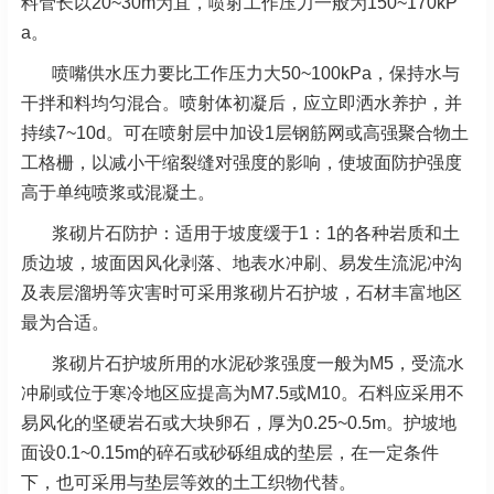
料管长以20~30m为宜，喷射工作压力一般为150~170kP
a。
喷嘴供水压力要比工作压力大50~100kPa，保持水与
干拌和料均匀混合。喷射体初凝后，应立即洒水养护，并
持续7~10d。可在喷射层中加设1层钢筋网或高强聚合物土
工格栅，以减小干缩裂缝对强度的影响，使坡面防护强度
高于单纯喷浆或混凝土。
浆砌片石防护：适用于坡度缓于1：1的各种岩质和土
质边坡，坡面因风化剥落、地表水冲刷、易发生流泥冲沟
及表层溜坍等灾害时可采用浆砌片石护坡，石材丰富地区
最为合适。
浆砌片石护坡所用的水泥砂浆强度一般为M5，受流水
冲刷或位于寒冷地区应提高为M7.5或M10。石料应采用不
易风化的坚硬岩石或大块卵石，厚为0.25~0.5m。护坡地
面设0.1~0.15m的碎石或砂砾组成的垫层，在一定条件
下，也可采用与垫层等效的土工织物代替。