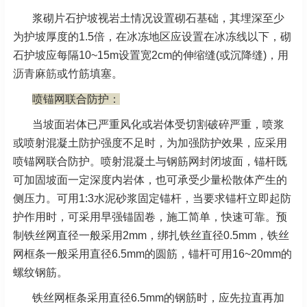
浆砌片石护坡视岩土情况设置砌石基础，其埋深至少
为护坡厚度的1.5倍，在冰冻地区应设置在冰冻线以下，砌
石护坡应每隔10~15m设置宽2cm的伸缩缝(或沉降缝)，用
沥青麻筋
或竹筋填塞。
喷锚网联合防护：
当坡面岩体已严重风化或岩体受切割破碎严重，喷浆
或喷射混凝土防护强度不足时，为加强防护效果，应采用
喷锚网联合防护。喷射混凝土与钢筋网封闭坡面，锚杆既
可加固坡面一定深度内岩体，也可承受少量松散体产生的
侧压力。可用1:3水泥砂浆固定锚杆，当要求锚杆立即起防
护作用时，可采用早强锚固卷，施工简单，快速可靠。预
制铁丝网直径一般采用2mm，绑扎铁丝直径0.5mm，铁丝
网框条一般采用直径6.5mm的圆筋，锚杆可用16~20mm的
螺纹钢筋。
铁丝网框条采用直径6.5mm的钢筋时，应先拉直再加