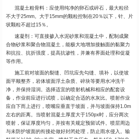
混凝土粗骨料：应使用纯净的卵石或碎石，最大粒径
不大于25mm。大于15mm的颗粒控制在20％以下，针、片
状颗粒不超过15％。
速凝剂：可直接掺入水泥砂浆和混凝土中，配制成聚
合物砂浆和聚合物混凝土，能极大地增加接触面的黏聚力
和抗拉、抗折强度，提高抗渗性，并兼有界面处理和促凝
等作用。
施工前对坡面的裂缝、凹坑应先勾缝、填补，以使坡
面平顺整齐，岩体坡面浮土杂质、碎块等要用水冲洗干
净，并保持湿润。选择适宜的喷射机械和相应的配套设
备，作业前应进行试喷，以确定合适的水灰比。喷射作业
应自下而上进行，喷嘴应垂直于坡面，并与坡面保持1.0m
左右的距离。当喷射混凝土厚度大于150px时，应分两次
喷射，保证厚度均匀，并按有关规定预留试件。喷层周边
与未防护坡面的衔接处做好封闭处理，防止雨水侵入。输