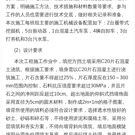
方案，明确施工方法、技术措施和材料数量等要求。参与
工作的人员也需要进行技术交底，做好相关记录和准备。
本次施工每班组主要的施工机械设备配置如下：2台履带式
挖掘机，5台振动器，1台混凝土汽车泵，4辆自卸车，3台
打夯机和3台污水泵。
(2）设计要求
本次工程施工作业中，填挖方挡土墙采用C20片石混凝
土浇筑。根据施工要求，墙身需以C20片石混凝土进行浇
筑施工，片石含量不得超过25%，片石厚度应在150～300
mm范围内控制，石料抗压强度要求超过30MPa，并且片
石之间的净间距应超过10cm。超出地面的仰斜式挡墙饰面
采用直径为5cm的圆木材料，制作成2m×1m的格子图案。
墙背所使用的填料必须符合设计要求，选择透水性较好的
砂土、砂砾和碎石等，不得使用淤泥和腐殖土等。采用分
层填筑和夯实方案，不得向墙背斜向填筑。墙后地面横陡
坡部分需先处理填方基底，然后进行填土处理，并最终进