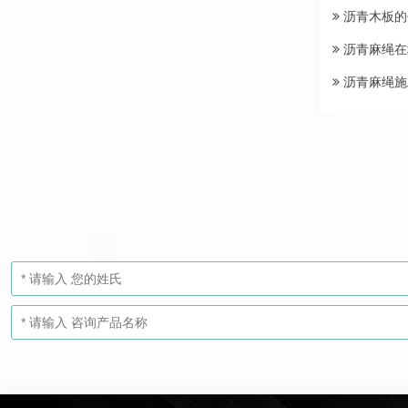
沥青木板的
沥青麻绳在
沥青麻绳施