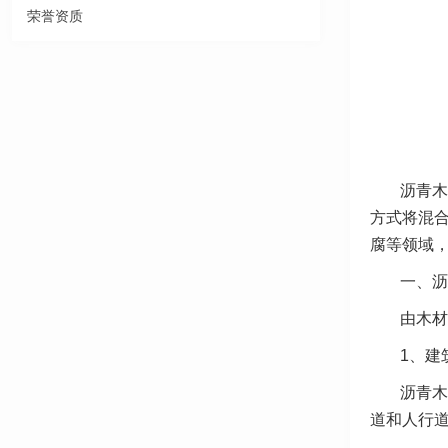
荣誉资质
沥青木
方式将混
腐等领域
一、沥
由木材
1、建
沥青木
道和人行