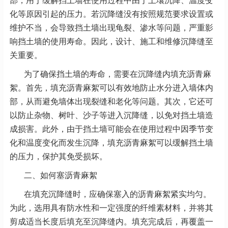
部，用于缓解挡土墙在使用过程中由于土壤沉降、温度变
化等原因引起的压力。若沉降缝没有按照规范要求设置或
维护不当，会导致挡土墙出现龟裂、渗水等问题，严重影
响挡土墙的使用寿命。因此，设计、施工和维修沉降缝至
关重要。
为了确保挡土墙的寿命，需要在沉降缝内填充沥青麻
絮。首先，填充沥青麻絮可以有效地防止水分进入墙体内
部，从而避免墙体出现裂缝和老化等问题。其次，它还可
以防止杂物、树叶、沙子等进入沉降缝，以免对挡土墙造
成损害。此外，由于挡土墙可能会在使用过程中因季节变
化和温度变化而发生沉降，填充沥青麻絮可以缓解挡土墙
的压力，保护其免受损坏。
二、如何塞沥青麻絮
在填充沉降缝时，应确保塞入的沥青麻絮紧实均匀。
为此，选用具有防水性和一定强度的纤维素材料，并将其
剪成适当长度后填充至沉降缝内。填充完成后，再覆盖一