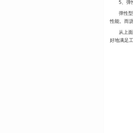
5、弹
弹性型
性能。而
从上面
好地满足