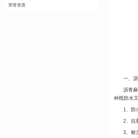
荣誉资质
一、沥
沥青麻
种既防水
1、防
2、抗
3、耐