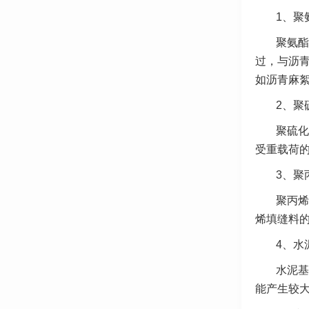
1、聚
聚氨酯
过，与沥
如沥青麻
2、聚
聚硫化
受重载荷
3、聚
聚丙烯
烯填缝料
4、水
水泥基
能产生较