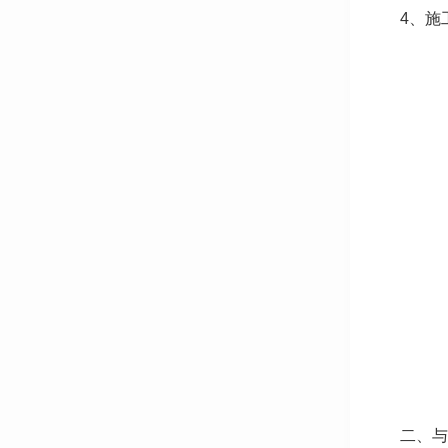
4、施
二、与