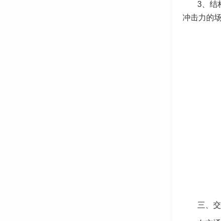
3、结
冲击力的
三、交