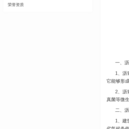
荣誉资质
一、沥
1、沥
它能够形
2、沥
真菌等微
二、沥
1、建
劣气候条