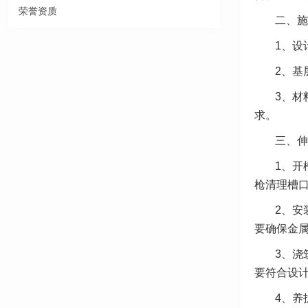
荣誉资质
二、施
1、设
2、基
3、材
求。
三、伸
1、开
枪清理槽
2、安
要确保金
3、浇
要符合设
4、养