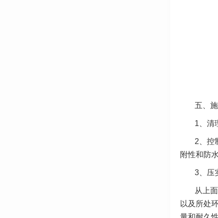
五、施
1、清
2、控
附性和防
3、压
从上面
以及所处
量和耐久