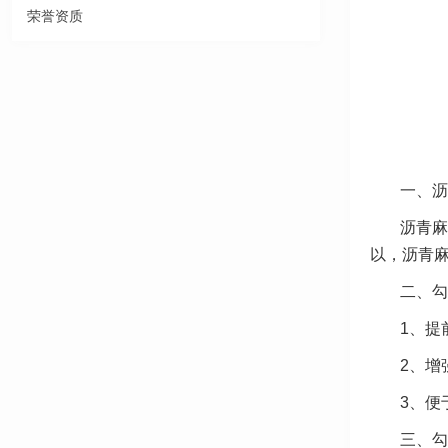
荣誉资质
一、沥
沥青麻
以，沥青
二、勾
1、提
2、增
3、便
三、勾