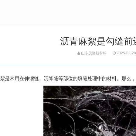
沥青麻絮是勾缝前
山东茂隆新材料
2025-03-28
絮
是常用在伸缩缝、沉降缝等部位的填缝处理中的材料。那么，