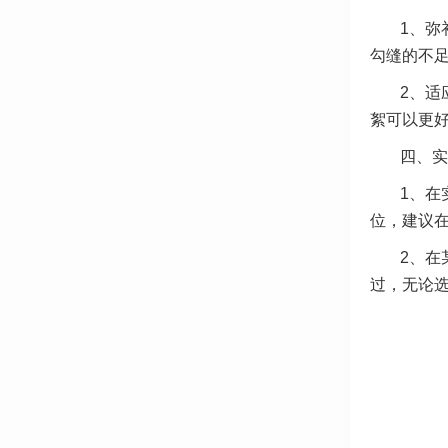
1、弥
勾缝的不
2、适
絮可以更
四、实
1、在
位，建议
2、在
过，无论