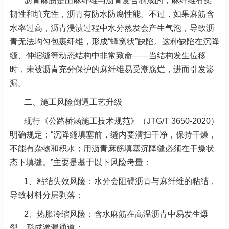
沥青麻筋是由麻纤维与沥青复合制成的，麻纤维有柔
韧性和填充性，沥青有防水防腐性能。不过，如果麻筋含
水率过高，沥青浸渍过程中水分蒸发会产生气泡，导致沥
青无法均匀包裹纤维，形成“蜂窝状”缺陷。这种缺陷在沉降
缝、伸缩缝等动态结构中非常致命——当结构发生位移
时，未被沥青充分保护的麻纤维易受潮腐烂，进而引发渗
漏。
二、施工风险倒逼工艺升级
现行《公路桥涵施工技术规范》（JTG/T 3650-2020）
明确规定：“沉降缝填塞前，缝内要清扫干净，保持干燥，
不能有杂物和积水；用沥青麻筋填塞沉降缝必须在干燥状
态下填缝。”主要是基于以下风险考量：
1、
粘结失效风险：水分会阻碍沥青与麻纤维的粘结，
导致材料分层剥落；
2、
热胀冷缩风险：含水麻筋在高温沥青中易发生爆
裂，形成渗漏通道；