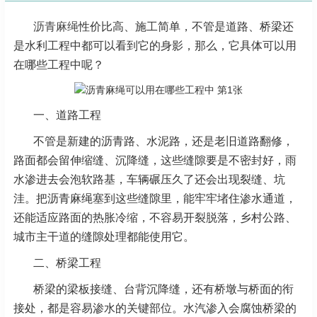
沥青麻绳
性价比高、施工简单，不管是道路、桥梁还
是水利工程中都可以看到它的身影，那么，它具
体可以用
在哪些工程中呢？
一、道路工程
不管是新建的沥青路、水泥路，还是老旧道路翻修，
路面都会留伸缩缝、沉降缝，这些缝隙要是不密
封好，雨
水渗进去会泡软路基，车辆碾压久了还会出现裂缝、坑
洼。把沥青麻绳塞到这些缝隙里，能
牢牢堵住渗水通道，
还能适应路面的热胀冷缩，不容易开裂脱落，乡村公路、
城市主干道的缝隙处理
都能使用它。
二、桥梁工程
桥梁的梁板接缝、台背沉降缝，还有桥墩与桥面的衔
接处，都是容易渗水的关键部位。水汽渗入会腐
蚀桥梁的