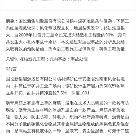
摘要：国投新集能源股份有限公司杨村煤矿地质条件复杂，下第三
系红层埋藏较深，风化带既深且长，地层裂隙发育，钻进难度很
大，自2008年11份开工至今已完成冻结造孔工程量的90%，期间
共发生大小孔内事故十余起，本文通过对这些事故的分析及总结，
采取有效的预防措施，为今后工程施工提供保障，确保工程质量。
关键词:冻结造孔工程；孔内事故；事故处理
0前言
国投新集能源股份有限公司杨村煤矿位于安徽省淮南市凤台县境
内，井筒位于矿井工业广场内，该矿设计生产能力为500万吨/年，
立井开拓。副井井筒净直径7.5米、深度1001
沥青麻筋
是有选有上等的麻筋，浸泡在技术人员研发的一款具有防
腐性，沥青为主要材料的添加剂里面的一款产品。麻筋具有质地
轻、强力大、防虫防霉、静电少、织物不易污染等特点。沥青是由
不同分子量的碳氢化合物及其非金属衍生物组成的黑褐色复杂混合
物，是高黏度有机液体的一种，呈液态，表面呈黑色，可溶于二硫