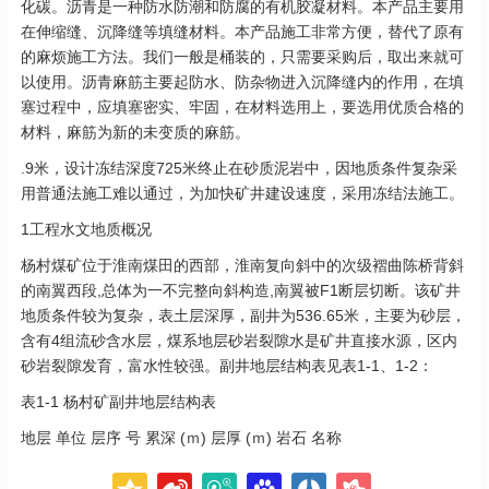
化碳。沥青是一种防水防潮和防腐的有机胶凝材料。本产品主要用
在伸缩缝、沉降缝等填缝材料。本产品施工非常方便，替代了原有
的麻烦施工方法。我们一般是桶装的，只需要采购后，取出来就可
以使用。沥青麻筋主要起防水、防杂物进入沉降缝内的作用，在填
塞过程中，应填塞密实、牢固，在材料选用上，要选用优质合格的
材料，麻筋为新的未变质的麻筋。
.9米，设计冻结深度725米终止在砂质泥岩中，因地质条件复杂采
用普通法施工难以通过，为加快矿井建设速度，采用冻结法施工。
1工程水文地质概况
杨村煤矿位于淮南煤田的西部，淮南复向斜中的次级褶曲陈桥背斜
的南翼西段,总体为一不完整向斜构造,南翼被F1断层切断。该矿井
地质条件较为复杂，表土层深厚，副井为536.65米，主要为砂层，
含有4组流砂含水层，煤系地层砂岩裂隙水是矿井直接水源，区内
砂岩裂隙发育，富水性较强。副井地层结构表见表1-1、1-2：
表1-1 杨村矿副井地层结构表
地层 单位 层序 号 累深 (ｍ) 层厚 (ｍ) 岩石 名称