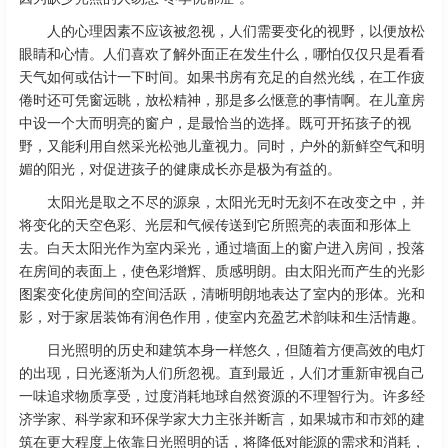
人的心理因素不应该被忽视，人们需要变化的视野，以便放松
眼睛和心情。人们喜欢了解外面正在发生什么，哪怕仅仅只是看看
天气如何或估计一下时间。如果书房有充足的自然光线，在工作疲
倦时还可凭窗远眺，放松精神，那是多么惬意的事情啊。在儿童房
中设一个大而明亮的窗户，是最恰当的选择。既可开拓孩子的视
野，又能利用自然采光松弛儿童视力。同时，户外的新鲜空气和明
媚的阳光，对促进孩子的健康成长亦是极为有益的。
太阳光是取之不尽的源泉，太阳光无时无刻不在改变之中，并
将变化的天空色彩、光层和气候传送到它所照亮的表面和形体上
去。白天太阳光作为室内采光，通过墙面上的窗户进入房间，投落
在房间的表面上，使色彩增辉、质感明朗。由太阳光而产生的光影
图案变化使房间的空间活跃，清晰明朗地表达了室内的形体。光和
影，对于家居装饰有润色作用，使室内充盈艺术韵味和生活情趣。
日光照明的历史和建筑本身一样悠久，但随着方便高效的电灯
的出现，日光逐渐为人们所忽视。直到最近，人们才重新审视自己
一味追求物质享受，过度消耗地球自然资源的不理智行为。许多经
济学家、科学家和环保学家大力主张并断言，如果城市和市郊的建
筑在更大程度上依靠日光照明的话，将降低对能源的需求和消耗，