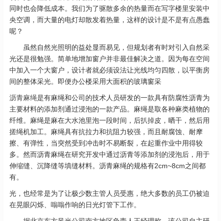
同时也会降低成本。我们为了驱散多余的热量而在写字楼里安装中
央空调，而大量的电灯却散发着热量，这样的设计是不是有点愚蠢
呢？
虽然自然光照明的益处显而易见，但规划者有时对引入自然采
光还是很勉强。简单地增加窗户并非最佳解决之道。因为每在空间
中加入一个大窗户，设计者就必须设法让光线均匀四散，以平衡房
间的整体采光。即便办公楼采用大面积的玻璃窗采
沥青麻绳
是有麻绳和公司的技术人员研发的一款具有防腐性沥青为
主要材料的添加剂通过浸泡的一款产品。麻绳是取各种麻类植物的
纤维。麻绳是麻在大水池里泡一段时间，后扒掉皮，晒干，然后用
搓绳机加工。麻绳具有抗拉力和抗阻力较强，而且耐腐蚀、耐摩
擦、有弹性，当突然受到冲击时不易断裂，在起重作业中用得较
多。然而沥青麻绳在研究开发中通过沥青等添加剂的浸泡后，用于
伸缩缝、沉降缝等填缝材料。沥青麻绳的规格有2cm~8cm之间都
有。
光，也经常是为了让极少数主管人员受惠，绝大多数的员工仍被迫
在晃眼闪烁、嗡嗡作响的日光灯管下工作。