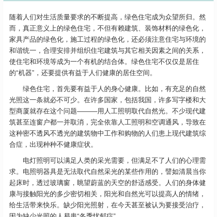
随着人们对生活质量要求的不断提高，绿色住宅成为众望所归。然
而，真正意义上的绿色住宅，不但有赖建筑、装饰材料的绿色化，
家具产品的绿色化，施工过程的绿色化，还必须注意住宅与环境的
和谐统一，合理安排并组织住宅建筑与其它相关因素之间的关系，
使住宅和环境等成为一个有机的结合体。绿色住宅不仅仅是居住
的“机器”，还要提供有益于人们健康的居住空间。
绿色住宅，首先要有益于人的身心健康。比如，有充足的自然
光照这一条就必不可少。在许多国家，包括我国，许多写字楼和大
型商厦就存在这个问题———用人工照明取代自然光。不少现代建
筑甚至连窗户都一并取消，完全依靠人工照明和空调通风，导致在
这种密不透风不透光的建筑物中工作和购物的人们患上现代建筑综
合症，出现种种不健康症状。
电灯照明可以满足人类的采光需要，但满足不了人们的心理需
求。电照明器具是无法取代自然采光的某些作用的，譬如清晨当你
起床时，透过玻璃窗，眺望蔚蓝的天空的舒适感受。人们的身体健
康与接触阳光的多少密切相关，阳光和自然光可以提高人的情绪，
给生活带来快乐。缺少阳光照射，在今天甚至被认为要接受治疗，
因为缺少光照的人易患“冬季忧郁症”。