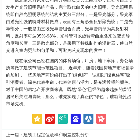
据北京东方风光公司南方地区负责人王经理称，该公司自主研
发生产光导照明系统产品，完全取代白天的电力照明。导光照明系
统即自然光照明系统的结构主要分三部分；一是采光部分，采光罩
由透光性强的特殊材料做成，表面有三角形全反射聚光棱；二是光
导部分，一般是由三段光导管组合而成，光导管内壁为高反射材
料，反射率可达95%-98%，光导管可以旋转弯曲重叠来改变光导
角度和长度；三是散光部分，是采用了特殊制作的漫射器，使自然
光进入室内更加均匀柔和，可避免眩光现象的发生！
现在该公司已经在国内的体育场馆，厂房，地下车库，办公场
所等做了建筑节能示范性项目。 近年来，随着我国房地产市场竞争
的加剧，一些房地产商纷纷打出了“绿色牌”，试图以“绿色住宅”吸
引消费者。绿色代表生命，代表健康与活力，是充满希望的颜色。
对于中国的房地产开发商来说，既然“绿色”已经为越来越多的普通
居民所关注与青睐，那么，谁先实现了真正的“绿色”，谁就能抢占
市场先机。
上一篇：
建筑工程定位放样和误差控制分析