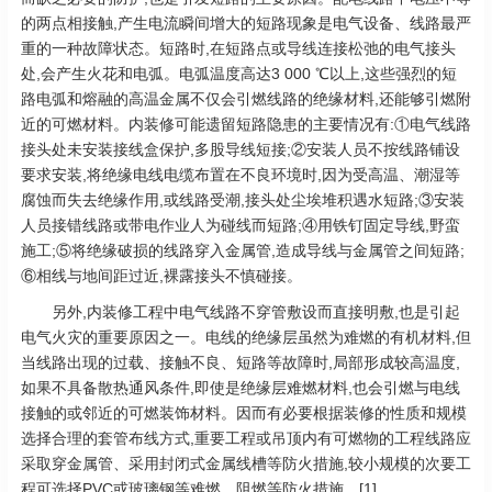
的两点相接触,产生电流瞬间增大的短路现象是电气设备、线路最严
重的一种故障状态。短路时,在短路点或导线连接松弛的电气接头
处,会产生火花和电弧。电弧温度高达3 000 ℃以上,这些强烈的短
路电弧和熔融的高温金属不仅会引燃线路的绝缘材料,还能够引燃附
近的可燃材料。内装修可能遗留短路隐患的主要情况有:①电气线路
接头处未安装接线盒保护,多股导线短接;②安装人员不按线路铺设
要求安装,将绝缘电线电缆布置在不良环境时,因为受高温、潮湿等
腐蚀而失去绝缘作用,或线路受潮,接头处尘埃堆积遇水短路;③安装
人员接错线路或带电作业人为碰线而短路;④用铁钉固定导线,野蛮
施工;⑤将绝缘破损的线路穿入金属管,造成导线与金属管之间短路;
⑥相线与地间距过近,裸露接头不慎碰接。
另外,内装修工程中电气线路不穿管敷设而直接明敷,也是引起
电气火灾的重要原因之一。电线的绝缘层虽然为难燃的有机材料,但
当线路出现的过载、接触不良、短路等故障时,局部形成较高温度,
如果不具备散热通风条件,即使是绝缘层难燃材料,也会引燃与电线
接触的或邻近的可燃装饰材料。因而有必要根据装修的性质和规模
选择合理的套管布线方式,重要工程或吊顶内有可燃物的工程线路应
采取穿金属管、采用封闭式金属线槽等防火措施,较小规模的次要工
程可选择PVC或玻璃钢等难燃、阻燃等防火措施。[1]