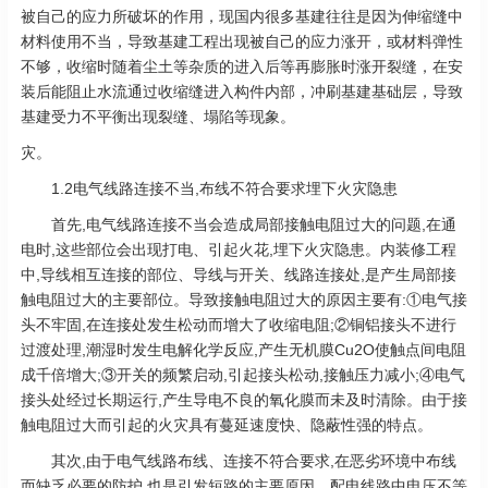
被自己的应力所破坏的作用，现国内很多基建往往是因为伸缩缝中
材料使用不当，导致基建工程出现被自己的应力涨开，或材料弹性
不够，收缩时随着尘土等杂质的进入后等再膨胀时涨开裂缝，在安
装后能阻止水流通过收缩缝进入构件内部，冲刷基建基础层，导致
基建受力不平衡出现裂缝、塌陷等现象。
灾。
1.2电气线路连接不当,布线不符合要求埋下火灾隐患
首先,电气线路连接不当会造成局部接触电阻过大的问题,在通
电时,这些部位会出现打电、引起火花,埋下火灾隐患。内装修工程
中,导线相互连接的部位、导线与开关、线路连接处,是产生局部接
触电阻过大的主要部位。导致接触电阻过大的原因主要有:①电气接
头不牢固,在连接处发生松动而增大了收缩电阻;②铜铝接头不进行
过渡处理,潮湿时发生电解化学反应,产生无机膜Cu2O使触点间电阻
成千倍增大;③开关的频繁启动,引起接头松动,接触压力减小;④电气
接头处经过长期运行,产生导电不良的氧化膜而未及时清除。由于接
触电阻过大而引起的火灾具有蔓延速度快、隐蔽性强的特点。
其次,由于电气线路布线、连接不符合要求,在恶劣环境中布线
而缺乏必要的防护,也是引发短路的主要原因。配电线路中电压不等