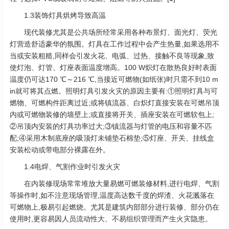
1.3装饰灯具烘烤导致高温
现代装修尤其是公共场所经常采用各种布景灯、面光灯、荧光
灯营造舒适豪华的氛围。灯具在工作过程中会产生热量,如果选用不
当或安装粗糙,同样会引发火花、电弧、过热、接触不良等现象,致
使灯泡、灯管、灯座表面温度增高。100 W炽灯在散热良好时表面
温度仍可达170 ℃～216 ℃,当接近可燃物(如纸张)时只需不到10 m
in就可将其点燃。照明灯具引发火灾的原因主要有:①照明灯具与可
燃物、可燃构件距离过近;或将镇流器、白炽灯直接安装在可燃吊顶
内或可燃物装修的墙壁上;或直接将开关、插座安装在可燃软包上;
②吊顶内安装的灯具功率过大;③镇流器与灯管的电压和容量不匹
配;④采用木制底座的吸顶灯未铺垫石棉垫;⑤灯座、开关、挂线盒
安装松动或带电部分裸露在外。
1.4电焊、气割作业时引发火灾
在内装修现场常常堆放大量易燃可燃装修材料,进行电焊、气割
等操作时,如不注意现场管理,温度高达数千度的焊渣、火花溅落在
可燃物上,极易引起燃烧。尤其是建筑内部部分进行装修、部分仍在
使用时,更容易因人员流动性大、不易组织管理而产生火灾隐患。