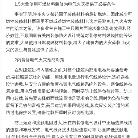
1.5大量使用可燃材料装修为电气火灾提供了必要条件
事实证明,许多火灾都起因于装修材料的最初燃烧。因此减少可
燃性装修材料而采用不燃或难燃性装修材料,这才是避免电气火灾发
生的治本之策。许多业主在施工中只顾片面追求豪华装饰效果和经
济效益,不顾国家有关内装修防火设计规范对装修材料燃烧性能等级
的要求,大量使用可燃易燃材料装修,增大了建筑内的火灾荷载,为火
灾的发生与蔓延提供了温床。
2内装修电气火灾预防对策
在对建筑进行内装修之前,对整个建筑内部用电布局要通盘考
虑,要按照建筑物的功能、用途用电量进行电气线路设计,选好选准
设计参数,从安全方便的角度布置电气线路系统的设备。避免线路布
局凌乱,用电导线质量低劣的现象。同时要防止线路负荷过重。防止
用电超载,首先要选择截面载流量满足要求的导线,同时为负荷的发
展留下足够的富裕度,高层建筑宜采用铜芯线;其次应安装合适的断
路过电保护装置,确保过载严重时及时切断电源。
防止短路和接触电阻过大,应在内装修电气设计中正确选择线路
的连接和布线方式。电气线路接头处应连接可靠,尽量降低接触电
阻,使用接线盒进行保护;接头处应有可靠的耐腐措施,铝线焊接时要