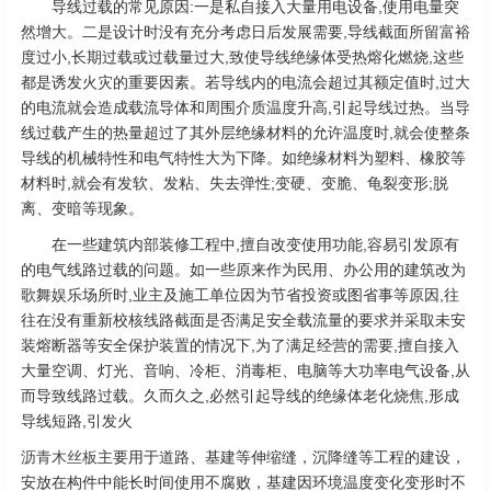
导线过载的常见原因:一是私自接入大量用电设备,使用电量突
然增大。二是设计时没有充分考虑日后发展需要,导线截面所留富裕
度过小,长期过载或过载量过大,致使导线绝缘体受热熔化燃烧,这些
都是诱发火灾的重要因素。若导线内的电流会超过其额定值时,过大
的电流就会造成载流导体和周围介质温度升高,引起导线过热。当导
线过载产生的热量超过了其外层绝缘材料的允许温度时,就会使整条
导线的机械特性和电气特性大为下降。如绝缘材料为塑料、橡胶等
材料时,就会有发软、发粘、失去弹性;变硬、变脆、龟裂变形;脱
离、变暗等现象。
在一些建筑内部装修工程中,擅自改变使用功能,容易引发原有
的电气线路过载的问题。如一些原来作为民用、办公用的建筑改为
歌舞娱乐场所时,业主及施工单位因为节省投资或图省事等原因,往
往在没有重新校核线路截面是否满足安全载流量的要求并采取未安
装熔断器等安全保护装置的情况下,为了满足经营的需要,擅自接入
大量空调、灯光、音响、冷柜、消毒柜、电脑等大功率电气设备,从
而导致线路过载。久而久之,必然引起导线的绝缘体老化烧焦,形成
导线短路,引发火
沥青木丝板
主要用于道路、基建等伸缩缝，沉降缝等工程的建设，
安放在构件中能长时间使用不腐败，基建因环境温度变化变形时不