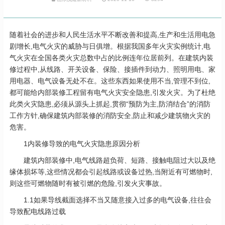
随着社会的进步和人民生活水平不断改善和提高,生产和生活用电急
剧增长,电气火灾的威胁与日俱增。根据我国多年火灾实例统计,电
气火灾在全国各类火灾总数中占的比例连年位居前列。在建筑内装
修过程中,从线路、开关设备、保险、接插件到动力、照明用电、家
用电器、电气设备无处不在。这些东西如果使用不当,管理不到位,
都可能给内部装修工程留有电气火灾安全隐患,引发火灾。为了杜绝
此类火灾隐患,必须从源头上抓起,贯彻“预防为主,防消结合”的消防
工作方针,确保建筑内部装修的消防安全,防止和减少建筑物火灾的
危害。
1内装修导致的电气火灾隐患原因分析
建筑内部装修中,电气线路超负荷、短路、接触电阻过大以及绝
缘体损坏等,这些情况都会引起线路或设备过热,当附近有可燃物时,
则这些可燃物随时有被引燃的危险,引发火灾事故。
1.1如果导线截面选择不当又随意接入过多的电气设备,往往会
导致配电线路过载