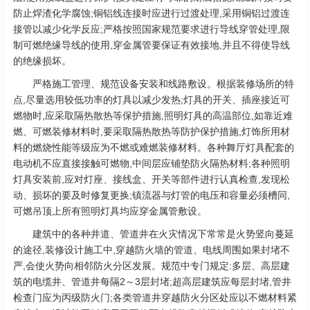
防止焊渣化学腐蚀;铜铝线连接时应进行过渡处理,采用铜铝过渡连
接管以减少化学反应;严格按照国家规范要求进行导线穿管处理,限
制可燃绝缘导线的使用,穿金属管要保证有效接地,并且不得使导线
的绝缘损坏。
严格施工管理、规范设备安装和线路敷设。根据装修场所的特
点,尽量选用较低功率的灯具以减少发热;灯具的开关、插座接近可
燃物时,应采取隔热散热等保护措施,照明灯具的高温部位,如靠近难
燃、可燃装修材料时,要采取隔热散热等防护保护措施,灯饰所用材
料的燃烧性能等级应为不燃或难燃装修材料。各种舞厅灯具配套的
电动机不应直接接触可燃物,中间层应铺垫防火隔热材料;各种照明
灯具安装前,应对灯座、接线盒、开关等部件进行认真检查,发现松
动、损坏的要及时修复更换;镇流器与灯管的电压和容量必须槽同,
可燃吊顶上所有照明灯具均应穿金属管敷设。
建筑中的各种井道、管道井在火灾情况下常常是火势竖向蔓延
的途径,装修设计施工中,穿越防火墙的管道、电线周围如果封堵不
严,会使火势向相邻防火分区发展。规范中专门规定:多层、高层建
筑的电缆井、管道井每隔2～3层封堵;超高层建筑应每层封堵,管井
检查门应为丙级防火门;各类管道井穿越防火分区处应以不燃材料紧