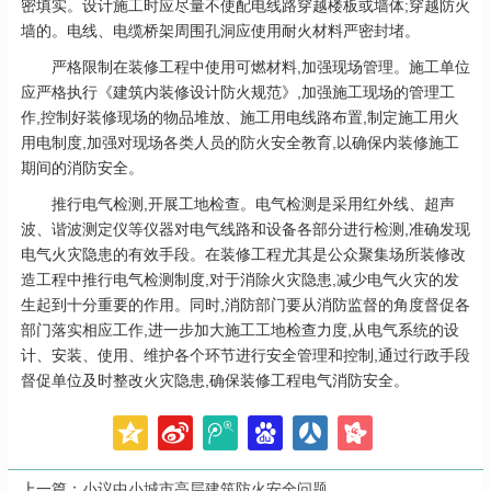
密填实。设计施工时应尽量不使配电线路穿越楼板或墙体;穿越防火
墙的。电线、电缆桥架周围孔洞应使用耐火材料严密封堵。
严格限制在装修工程中使用可燃材料,加强现场管理。施工单位
应严格执行《建筑内装修设计防火规范》,加强施工现场的管理工
作,控制好装修现场的物品堆放、施工用电线路布置,制定施工用火
用电制度,加强对现场各类人员的防火安全教育,以确保内装修施工
期间的消防安全。
推行电气检测,开展工地检查。电气检测是采用红外线、超声
波、谐波测定仪等仪器对电气线路和设备各部分进行检测,准确发现
电气火灾隐患的有效手段。在装修工程尤其是公众聚集场所装修改
造工程中推行电气检测制度,对于消除火灾隐患,减少电气火灾的发
生起到十分重要的作用。同时,消防部门要从消防监督的角度督促各
部门落实相应工作,进一步加大施工工地检查力度,从电气系统的设
计、安装、使用、维护各个环节进行安全管理和控制,通过行政手段
督促单位及时整改火灾隐患,确保装修工程电气消防安全。
上一篇：
小议中小城市高层建筑防火安全问题