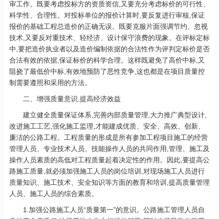
审工作。既要考虑投标方的资质资信,又要充分考虑标价的可行性、
科学性、合理性。对投标单位的报价计算时,要反复进行审核,保证
报价的基础工程总造价的正确无误。既要克服片面强调节约、忽视
技术,又要反对重技术、轻经济、设计保守浪费的现象。在评标定标
中,要把造价执业者以及造价编制依据的合法性作为评判定标价是否
合法有效的依据,保证标价的科学合理。这样既避免了高价中标,又
阻挠了最低价中标,有效地预防了恶性竞争,这也都是在项目质量控
制需要遵照和采用的方法。
二、增强质量意识,提高经济效益
建立健全质量保证体系,完善内部质量管理,大力推广典型设计,
改进施工工艺,强化施工监理,才能建成优质、安全、高效、创新、
廉洁的公路工程。工程质量的形成是所有参加工程项目施工的经营
管理人员、专业技术人员、技能操作人员的共同作用,管理、施工及
操作人员素质的高低对工程质量起着决定性的作用。因此,要提高公
路施工质量,就必须加强施工人员的岗位培训,对现场施工人员进行
质量知识、施工技术、安全知识等方面的教育和培训,提高质量管理
人员、施工人员的综合素质。
1.加强公路施工人员“质量第一”的意识。公路施工管理人员自