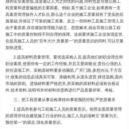
身的安全素质低,这是最让人为之担忧的问题,同时也是导致公路工
程质量和进度偏低的主要因素。例如:某个施工企业,如果拥有一支
高素质管理操作人才队伍,那么这个企业的施工质量就有了坚实的后
盾基础,并保证了可靠的施工质量。反之一些特种工及施工管理人员
由于素质差,存在诸如管理能力缺乏、思想麻木,就会导致公路工程
施工中的质量控制得不到合理的保障。这就要求施工企业加强监管,
在提高施工人员的“百年大计,质量第一”的质量意识的同时,可以尽量
加快进度。
2.提高材料质量管理。要优选采购人员,提高他们的职业理念和
职业素质,使那些有一定的工作经验,并且又爱岗敬业,责任心强的人
担任该项工作。采购原材料要多动脑筋,广开门路,多想办法,千方百
计,收集的信息必须真实可靠、准确有用,从源头进货,择优选购,面向
市场的原则。进场材料要严格把关,所采购的原材料必须有合格证
件,技术资料,说明书并对材料供货商进行产品质量评审、考核。
三、把工程质量从事后检查转向事前预防控制,严把质量关
1.提高所有参与工程施工人员的质量意识。按照全面质量管理
的原理并结合建筑施工行业的特点,施工人员必须树立“质量为主、
预控第一”的观念,强化质量意识。