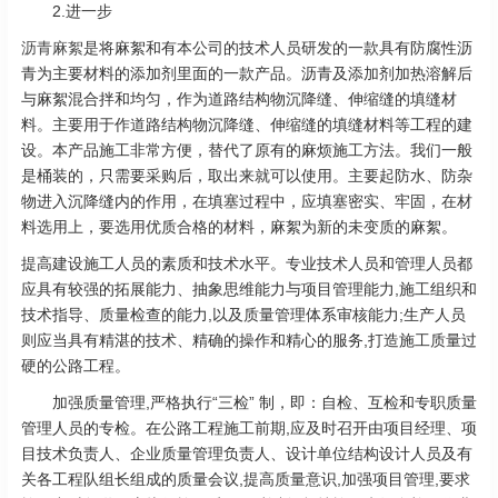
2.进一步
沥青麻絮
是将麻絮和有本公司的技术人员研发的一款具有防腐性沥
青为主要材料的添加剂里面的一款产品。沥青及添加剂加热溶解后
与麻絮混合拌和均匀，作为道路结构物沉降缝、伸缩缝的填缝材
料。主要用于作道路结构物沉降缝、伸缩缝的填缝材料等工程的建
设。本产品施工非常方便，替代了原有的麻烦施工方法。我们一般
是桶装的，只需要采购后，取出来就可以使用。主要起防水、防杂
物进入沉降缝内的作用，在填塞过程中，应填塞密实、牢固，在材
料选用上，要选用优质合格的材料，麻絮为新的未变质的麻絮。
提高建设施工人员的素质和技术水平。专业技术人员和管理人员都
应具有较强的拓展能力、抽象思维能力与项目管理能力,施工组织和
技术指导、质量检查的能力,以及质量管理体系审核能力;生产人员
则应当具有精湛的技术、精确的操作和精心的服务,打造施工质量过
硬的公路工程。
加强质量管理,严格执行“三检” 制，即：自检、互检和专职质量
管理人员的专检。在公路工程施工前期,应及时召开由项目经理、项
目技术负责人、企业质量管理负责人、设计单位结构设计人员及有
关各工程队组长组成的质量会议,提高质量意识,加强项目管理,要求