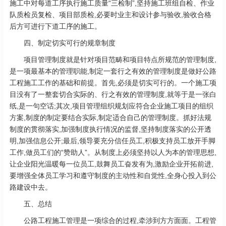
施工中对每道工序执行施工质量“三检制”,坚持施工班组自检、作业
队质检员复检、项目部质检,必要时业主和设计参与验收,验收合格
后方可进行下道工序的施工。
四、制定切实可行的规章制度
项目管理制度就是针对项目范畴和项目特点所规范的管理制度,
是一项最基本的管理职能,制定一套行之有效的管理制度是做好公路
工程施工工作的基础和前提。首先,必须是切实可行的。一个施工项
目没有了一整套切合实际的、行之有效的管理制度,就等于是一张白
纸,是一句空话;其次,项目管理组织规划应符合企业施工项目的组织
方案,制度的制定要结合实际,制定适合自己的管理制度。抓好法规
制度的贯彻落实,加强制度执行情况的监督,坚持制度落实的公开透
明,加强信息公开;最后,领导要充分信任员工,积极支持员工放开手脚
工作,做员工们的“赞助人”。从制度上必须坚持以人为本的管理思想,
让企业阳光温暖每一位员工,鼓舞员工奋发有为,激励企业开拓前进,
要增强全体员工学习和遵守制度的主动性和自觉性,全身心投入到公
路建设中去。
五、总结
公路工程施工管理是一项综合的过程,牵涉到方方面面。工程管