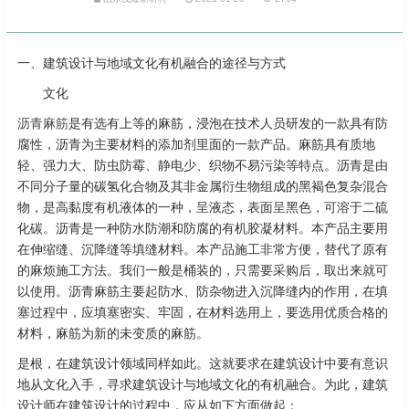
一、建筑设计与地域文化有机融合的途径与方式
文化
沥青麻筋
是有选有上等的麻筋，浸泡在技术人员研发的一款具有防
腐性，沥青为主要材料的添加剂里面的一款产品。麻筋具有质地
轻、强力大、防虫防霉、静电少、织物不易污染等特点。沥青是由
不同分子量的碳氢化合物及其非金属衍生物组成的黑褐色复杂混合
物，是高黏度有机液体的一种，呈液态，表面呈黑色，可溶于二硫
化碳。沥青是一种防水防潮和防腐的有机胶凝材料。本产品主要用
在伸缩缝、沉降缝等填缝材料。本产品施工非常方便，替代了原有
的麻烦施工方法。我们一般是桶装的，只需要采购后，取出来就可
以使用。沥青麻筋主要起防水、防杂物进入沉降缝内的作用，在填
塞过程中，应填塞密实、牢固，在材料选用上，要选用优质合格的
材料，麻筋为新的未变质的麻筋。
是根，在建筑设计领域同样如此。这就要求在建筑设计中要有意识
地从文化入手，寻求建筑设计与地域文化的有机融合。为此，建筑
设计师在建筑设计的过程中，应从如下方面做起：