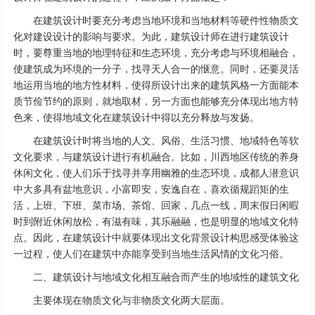
在建筑设计时要充分考虑当地环境和当地材料等硬件性物质文
化对建设设计的影响与要求。为此，建筑设计师在进行建筑设计
时，要尊重当地的地理特征和生态环境，充分考虑与环境相融合，
使建筑成为环境的一分子，找寻天人合一的惬意。同时，还要灵活
地运用当地的地方性材料，使得所设计出来的建筑风格一方面能本
质节俭节约的原则，就地取材，另一方面也能够充分体现出地方特
色来，使得地域文化在建筑设计中得以充分释放与发扬。
在建筑设计时将当地的人文、风俗、生活习惯、地域特色等软
文化要求，与建筑设计进行有机融合。比如，川西地区传统的养身
休闲文化，使人们乐于找寻并享用幽雅的生态环境，成都人潜意识
中大多具有盆地意识，小富即安，安逸自在，喜欢循规蹈矩的生
活，上班、下班、菜市场、茶馆、回家，几点一线，周末假日闲暇
时到附近休闲放松，有滋有味，其乐融融，也是明显的地域文化特
点。因此，在建筑设计中就要体现出文化背景设计构思感受体验这
一过程，使人们在建筑中亦能享受到当地生活风情的文化习俗。
二、建筑设计与地域文化相互融合而产生的地域性的建筑文化
主要体现在物质文化与非物质文化两大层面。