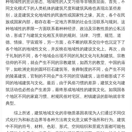
种地域性的意识形态、地域性的人文习俗等非物质层面。首先，不
同文化模式下的人类机体的建筑尺度和建筑风格也表现出某些差
别，这是建筑文化地域性的民族性或国家性之缘。其次，各个在民
族或国家内部，都存在着一定地方界限的社会生活联系与规则。这
种地域性的界限一方面联系着种种经济、政治及宗教性质的公私活
动，形成了与建筑文化相互关联的规则、法律、习惯、规范、道
德、情操、宇宙观等，另一方面，在不断的联系交往中也沉淀下了
各个地区的地域性文化，并反映在地域性的建设文化上。再次，由
于礼制的不同，各个地域会出现不同的礼制文化与礼制建筑。宗教
信仰的不同，就会产生不同的宗教建筑，如西方的教堂、中国的庙
宇，如欧洲史前的圆环巨石建筑等。丧葬制度的不同，会产生不同
的陵墓建筑，官制的不同会产生不同的官场建筑，这些都形成了不
同的地域建筑与文化。最后，由于风俗习惯的差异，建筑文化与建
筑活动也必然会产生差异，最终形成地域性的建筑文化。如我国各
个地区不同的家庭习惯、村规民俗对宅区、村镇建设的影响就非常
典型。
综上所述，建筑地域文化的非物质基因表现为人们通过不同仪
式化行为和标志边界等各种方法将文化意义赋予场所和行为。建筑
中不同的符号、材料、色彩、形式、空间组织和景观方面都可能包