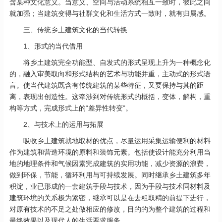
含某种文化意义。当意义、空间与活动系统相互一致时，彼此之间
就加强；当建筑变得与社群文化和生活方式一致时，就有归属感。
三、传统乡土建筑文化的当代转换
1、形式的当代借用
将乡土建筑完全功能型、自发式的形式呈现上升为一种概念化
的，融入审美取向和形式结构的艺术与功能并重，主动式的形式语
言。使当代建筑既含有传统建筑的某些特征，又要保持与其的距
离，表现出创造性。这牵涉到对传统形式的概括，变体，解构，重
构等方式，完成形式上的“差异性转变”。
2、与技术上的运用与拓展
吸收乡土建筑就地取材的优点，尽量运用采集运输便利的材料
作为建筑和营造环境的原料和装饰元素。包括使设计能充分利用当
地的地理条件和气候因素完成建筑的实用功能，减少资源的浪费，
做到环保，节能，循环利用与可持续发展。同时继承乡土建筑多年
积淀，业已形成的一套建筑手段与技术，因为手段与技术同材料及
建筑环境的关系极为紧密，继承可以是在去粗取精的前提下进行，
对原有技术的不足之处做相应的修改，目的的为整个建筑的过程和
最终效果以及现代人的生活要求服务。