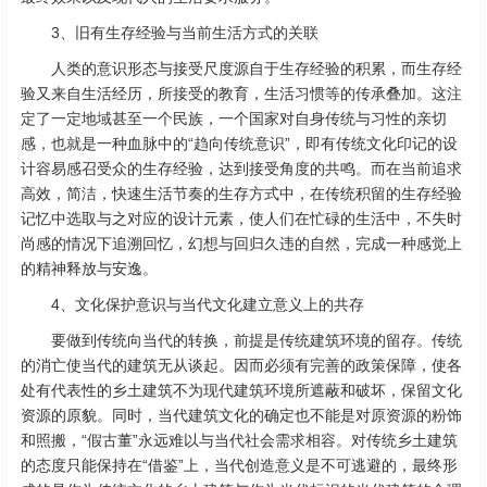
3、旧有生存经验与当前生活方式的关联
人类的意识形态与接受尺度源自于生存经验的积累，而生存经
验又来自生活经历，所接受的教育，生活习惯等的传承叠加。这注
定了一定地域甚至一个民族，一个国家对自身传统与习性的亲切
感，也就是一种血脉中的“趋向传统意识”，即有传统文化印记的设
计容易感召受众的生存经验，达到接受角度的共鸣。而在当前追求
高效，简洁，快速生活节奏的生存方式中，在传统积留的生存经验
记忆中选取与之对应的设计元素，使人们在忙碌的生活中，不失时
尚感的情况下追溯回忆，幻想与回归久违的自然，完成一种感觉上
的精神释放与安逸。
4、文化保护意识与当代文化建立意义上的共存
要做到传统向当代的转换，前提是传统建筑环境的留存。传统
的消亡使当代的建筑无从谈起。因而必须有完善的政策保障，使各
处有代表性的乡土建筑不为现代建筑环境所遮蔽和破坏，保留文化
资源的原貌。同时，当代建筑文化的确定也不能是对原资源的粉饰
和照搬，“假古董”永远难以与当代社会需求相容。对传统乡土建筑
的态度只能保持在“借鉴”上，当代创造意义是不可逃避的，最终形