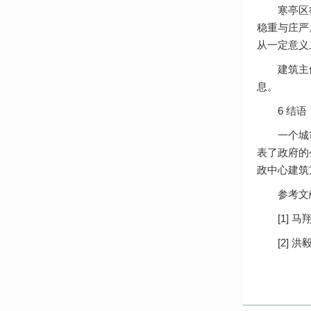
寒亭区行政
稳重与庄严
从一定意义
建筑主体以
息。
6 结语
一个城市的
表了政府的
政中心建筑
参考文
[1] 马
[2] 洪毅