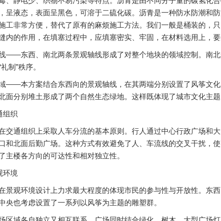
霉、静电少、织物不易污染等特点。沥青是由不同分子量的碳氢化合
，呈液态，表面呈黑色，可溶于二硫化碳。沥青是一种防水防潮和防
施工非常方便，替代了原有的麻烦施工方法。我们一般是桶装的，只
缝内的作用，在填塞过程中，应填塞密实、牢固，在材料选用上，要
—东西、南北两条景观轴线形成了对整个地块的领域控制。南北景
“礼制”秩序。
—本方案结合东西向的景观轴线，在其两端分别设置了风筝文化
北面分别堆土形成了两个自然生态绿地。这样既体现了城市文化主题
通组织
通组织上采取人车分流的基本原则。行人通过中心行政广场和大
口和北面后勤广场。这种方式有效避免了人、车流线的交叉干扰，使
了主楼各方向的可达性和相对独立性。
观环境
观环境设计上力求最大程度的体现市民的参与性与开放性。东西
中央也考虑设置了一系列以风筝为主题的雕塑群。
域各自独立又相互联系，广场同时结合绿化、树木、大型广场灯