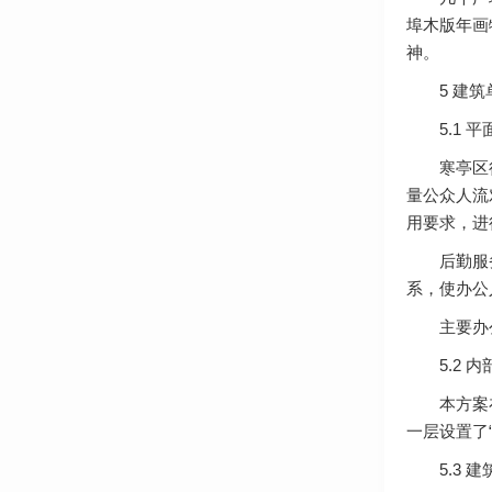
埠木版年画
神。
5 建筑
5.1 平
寒亭区行政
量公众人流
用要求，进
后勤服务中
系，使办公
主要办公人
5.2 内
本方案在建
一层设置了
5.3 建