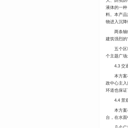
大、防虫防
液体的一种
料。本产品
物进入沉降
两条轴线—
建筑强烈的
五个区域—
个主题广场
4.3 交
本方案在交
政中心主入
环道也保证
4.4 景
本方案在景
台，在水面
几个广场区