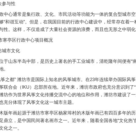
众参与性
心通常是集行政、文化、市民活动等功能为一体的复合型城市空
够“和谐互动”。但是，在我国目前的行政中心建设中，经常存在着
与性。这样，不仅造成了大量社会资源的浪费，而且也无形之中弱化
市寒亭区行政中心项目概况
坊城市文化
山东半岛中部，是历史上著名的手工业城市，清乾隆年间便有“南
地。
之都” 潍坊市是国际上知名的风筝城市。在23年连续举办国际风筝
筝联合会（IKU）总部所在地。近年来，潍坊市政府也充分意识到了
潍坊作为世界风筝文化传播交流中心的地位和作用，潍坊市建设了一
也充分体现了风筝文化这一城市主题。
年画起源于潍坊市寒亭区杨家埠村的木版年画已有四百多年的历
足鼎立，是中国民间著名画市之一。近年来，随着全国各地“文化热
文化之一。