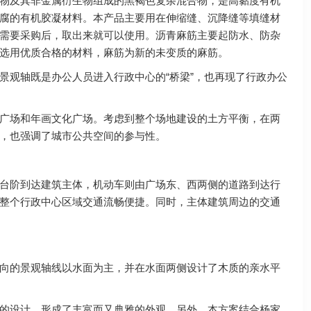
物及其非金属衍生物组成的黑褐色复杂混合物，是高黏度有机
腐的有机胶凝材料。本产品主要用在伸缩缝、沉降缝等填缝材
需要采购后，取出来就可以使用。沥青麻筋主要起防水、防杂
选用优质合格的材料，麻筋为新的未变质的麻筋。
观轴既是办公人员进入行政中心的“桥梁”，也再现了行政办公
广场和年画文化广场。考虑到整个场地建设的土方平衡，在两
，也强调了城市公共空间的参与性。
台阶到达建筑主体，机动车则由广场东、西两侧的道路到达行
整个行政中心区域交通流畅便捷。同时，主体建筑周边的交通
向的景观轴线以水面为主，并在水面两侧设计了木质的亲水平
的设计，形成了丰富而又典雅的外观。另外，本方案结合杨家