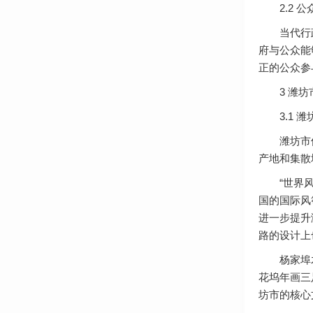
2.2 公
当代行政中
府与公众能
正的公众参
3 潍坊
3.1 潍
潍坊市位于
产地和集散
“世界风筝
国的国际风
进一步提升
路的设计上
杨家埠木版
花坞年画三
坊市的核心