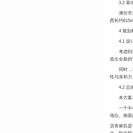
3.2 基
潍坊市寒亭
西长约615
4 规划
4.1 设
考虑到寒亭
造出全新的
同时，本方
性与亲和力
4.2 总
本方案在总
一个中心—
地位。南面
沥青麻筋
是