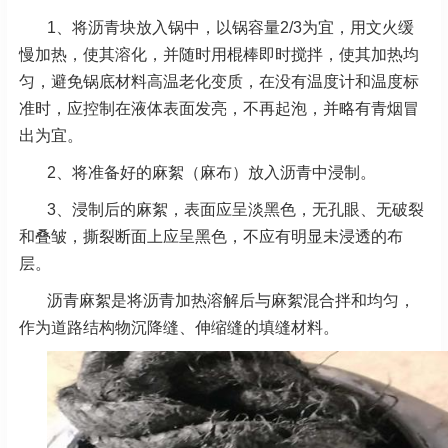
1、将沥青块放入锅中，以锅容量2/3为宜，用文火缓
慢加热，使其溶化，并随时用棍棒即时搅拌，使其加热均
匀，避免锅底材料高温老化变质，在没有温度计和温度标
准时，应控制在液体表面发亮，不再起泡，并略有青烟冒
出为宜。
2、将准备好的麻絮（麻布）放入沥青中浸制。
3、浸制后的麻絮，表面应呈淡黑色，无孔眼、无破裂
和叠皱，撕裂断面上应呈黑色，不应有明显未浸透的布
层。
沥青麻絮是将沥青加热溶解后与麻絮混合拌和均匀，
作为道路结构物沉降缝、伸缩缝的填缝材料。