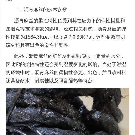
二、沥青麻丝的技术参数
沥青麻丝的柔性特性也受到其在应力下的弹性模量和
屈服点等技术参数的影响。经过相关测试，沥青麻丝的弹
性模量为1584.3Kpa，屈服点为0.36KPa，这些参数表明
该材料具有出色的柔性和韧性。
此外，沥青麻丝的纤维材料能够吸收一定量的水分，
因此它的柔性特性还会受到湿度变化的影响。当处于潮湿
的环境中时，沥青麻丝的柔韧性会更加出色，并且该材料
还具备耐水、耐腐蚀以及隔音隔热等特点。