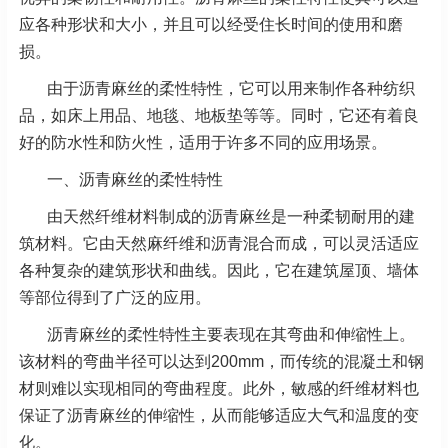
应各种形状和大小，并且可以经受住长时间的使用和磨
损。
由于沥青麻丝的柔性特性，它可以用来制作各种纺织
品，如床上用品、地毯、地板垫等等。同时，它还有着良
好的防水性和防火性，适用于许多不同的应用场景。
一、沥青麻丝的柔性特性
由天然纤维材料制成的沥青麻丝是一种柔韧耐用的建
筑材料。它由天然麻纤维和沥青混合而成，可以灵活适应
各种复杂的建筑形状和曲线。因此，它在建筑屋顶、墙体
等部位得到了广泛的应用。
沥青麻丝的柔性特性主要表现在其弯曲和伸缩性上。
该材料的弯曲半径可以达到200mm，而传统的混凝土和钢
材则难以实现相同的弯曲程度。此外，敏感的纤维材料也
保证了沥青麻丝的伸缩性，从而能够适应大气和温度的变
化。