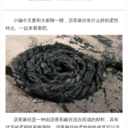
小编今天要和大家聊一聊，
沥青麻丝
有什么样的柔性
特点。一起来看看吧。
沥青麻丝是一种由沥青和麻丝混合而成的材料，具有
优异的柔韧性和耐用性。沥青麻丝的柔性特性使其可以适