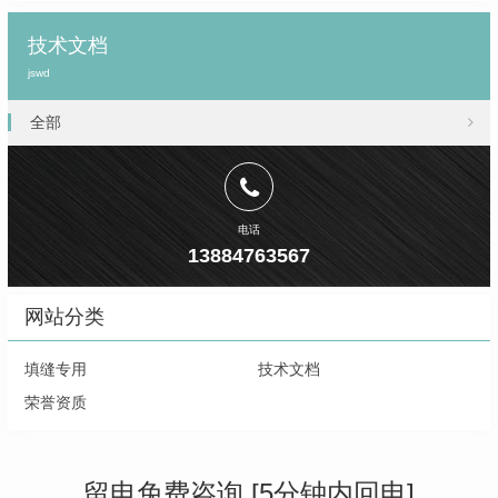
技术文档
jswd
全部
电话
13884763567
网站分类
填缝专用
技术文档
荣誉资质
留电免费咨询 [5分钟内回电]