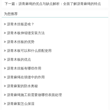
下一篇：
沥青麻绳的优点与缺点解析：全面了解沥青麻绳的特点
为您推荐
沥青木丝板是啥？
沥青木板伸缩缝安装方法
沥青木丝板的优势
沥青木板可以和什么搭配使用
沥青木板的优点
沥青木丝板有哪些作用
沥青麻绳在填缝中的作用
沥青麻絮的防水奥秘
沥青麻绳施工前需要做哪些表面处理
沥青麻絮怎么保湿