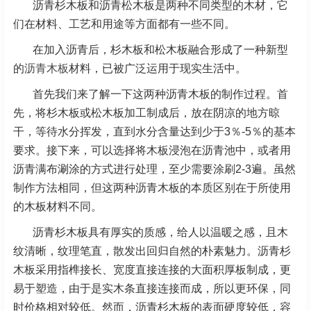
沥青杉木板和沥青松木板是两种不同类型的木材，它
们在材料、工艺和用途等方面都有一些不同。
在加入沥青后，杉木板和松木板融合形成了一种新型
的
沥青木板
材料，已被广泛运用于现实生活中。
首先我们来了解一下这两种沥青木板的制作过程。首
先，将杉木板或松木板加工制成后，放在阴凉的地方晾
干，等待水分挥发，直到水分含量达到少于3％-5％的基本
要求。接下来，可以选择将木板浸泡在沥青池中，或者用
沥青满布涮涂的方式进行处理，至少需要涂刷2-3遍。虽然
制作方法相同，但这两种沥青木板的本质区别在于所使用
的木板材料不同。
沥青杉木板具有厚实的质感，给人以温暖之感，且木
纹清晰，纹理笔直，散发出回归自然的朴素魅力。沥青杉
木板采用指榫接长、宽度直接连接的大面积厚板制成，更
易于塑造，由于是实木条直接连接而成，所以更环保，同
时价格相对较低。然而，沥青杉木板的表面硬度较低，容