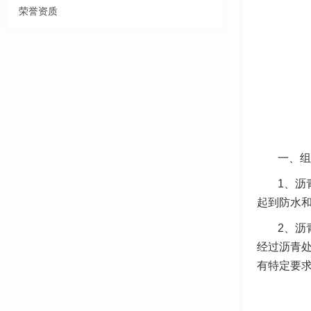
荣誉资质
一、组
1、沥
起到防水
2、沥
经过沥青
有特定要