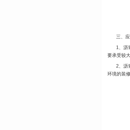
三、应
1、沥
要承受较
2、沥
环境的装