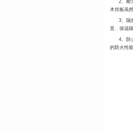
2、耐
木丝板虽
3、隔
音、保温
4、防
的防火性