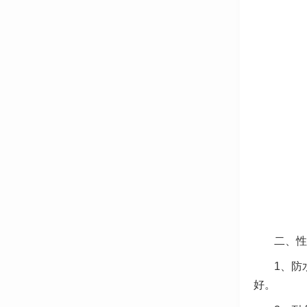
二、性
1、防
好。