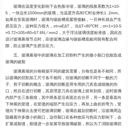
玻璃在温度变化影响下会热胀冷缩，玻璃的线胀系数为1×10-
5，一块边长1500mm的玻璃，当温度升高80℃时会伸长1 .2mm。
如果在安装玻璃时，玻璃与镶嵌槽底紧密接触，一旦伸长就会产生
挤压应力，这种应力很大，σt=αEΔT 。当ΔT=80℃时，σt=1×10-5
×0.72×105×80=57.6N／mm2，大于浮法玻璃强度标准值，因此在
设计玻璃幕墙节点时，应使玻璃边缘与镶嵌槽底板间留有配合间
隙，防止玻璃产生挤压应力。
五、玻璃幕墙中的玻璃在加工切割时产生的微小裂口也能造成
玻璃的破裂
玻璃幕墙的分格根据不同的建筑需要，分格也是各不相同，所
以玻璃的切割加工尺寸各不相同，但玻璃的切断不同于一般的刀
子、剪子切断的概念，玻璃的切断是用专用的刀具造成细微的伤
口，然后在进行切断，其原理是刀具在玻璃上留有刻痕，这时玻璃
内部产生三条裂痕，其中两条是沿表面左右分开，另一条是垂直向
下伸展的竖缝，在竖缝的端部产生拉应力，再加上曲折的弯力，竖
缝向下伸展出去便可把玻璃切断，玻璃在裁划切断时，沿玻璃周边
隐藏着许多微小的裂口，这些裂口在各种效应与热应力影响下，会
扩展成裂缝，裂缝进一步发展导致玻璃破裂，所以为了消除玻璃切