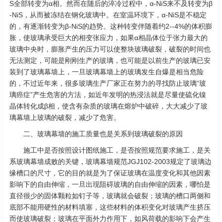
S全部转变为α相。然而在随后的淬冷过程中，α-NiS来不及转变为β
-NiS，从而被冻结在钢化玻璃中。在室温环境下，α-NiS是不稳定
的，有逐渐转变为β-NiS的趋势。这种转变伴随着约2--4%的体积膨
胀，使玻璃承受巨大的相变张应力，如果α相晶体位于张力最大的
玻璃中央时，膨胀产生的压力可以使整块玻璃破裂，破裂的时间也
无法测定，可能是刚刚生产的玻璃，也可能是以前生产的玻璃已安
装到了玻璃幕墙上，一旦玻璃幕墙上的玻璃发生自爆是相当危险
的，不过近年来，很多玻璃生产厂家正在努力的寻找防止玻璃“玻
璃癌症”产生危害的方法，如近年发明的热浸法就是尽量使硫化镍
晶体转化成β相，使含有杂质的玻璃在熔炉中破碎，大大减少了玻
璃幕墙上玻璃的破裂，减少了危害。
二、玻璃幕墙的施工质量也是关系到玻璃破裂的原因
施工中是否按照设计图纸施工，是否按照规范要求施工，是关
系玻璃幕墙成败的关键，玻璃幕墙规范JGJ102-2003规定了玻璃边
缘槽口的尺寸，它的目的就是为了保证玻璃在温度变化和其他因素
影响下的自由伸缩，一旦出现阻碍玻璃的自由伸缩的因素，哪怕是
直径很少的固体颗粒如钉子等，玻璃就会破裂；玻璃的槽口两侧和
底部不能用硬性的材料填塞，这些材料的体积变化对玻璃产生挤压
而使玻璃破裂；玻璃在平面外力作用下，如风荷载的影响下会产生