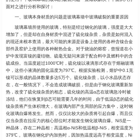
面对之进行分析和探讨：
一、玻璃本身材质的问题是玻璃幕墙中玻璃破裂的重要原因
玻璃幕墙所使用的玻璃，特别是经过钢化的玻璃，强度是大大
增加了，但是却在自身材质中混进了硫化镍杂质，杂质是如何混入
的现还未根本查清，最大可能的来源是设备上使用的各种含镍合金
部件及窑炉上使用的各种耐热合金。对于烧油的熔窑，曾报道在小
炉中发现富镍的凝结物。硫毫无疑问来源于配合料中及燃料中的含
硫成份。当温度超过1000℃时，硫化镍以液滴形式存在于熔融玻璃
中，这些小液滴的固化温度为797℃。根据实验检测，熔炉中0.1克
镍可以形成的晶体数量多达5万个。硫化镍杂质，以小水晶状态存
在，在一般情况下，不会造成玻璃破损，但是由于钢化玻璃重新加
热，改变了硫化镍杂质的相态，硫化镍的高温α态在玻璃急冷时被
冻结，他们在恢复到β态可能需要几年的时间，由于低温β态的硫化
镍杂质将产生体积增大，在玻璃内部产生局部的应力集中，这时钢
化玻璃自爆将发生。然而，仅仅比较大的杂质将引起自爆，而且仅
仅当杂质在拉应力的核心部位时才能发生钢化玻璃自爆。NiS是一
种晶体，存在二种晶相：高温相α-NiS和低温相β-NiS，相变温度为
379℃ 。玻璃在钢化炉内加热时，因加热温度远高于相变温度，Ni