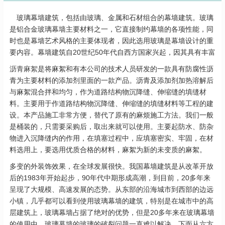
玻璃幕墙建筑，包括由玻璃、金属和石材组合的幕墙建筑。玻璃
是铝合金玻璃幕墙主要材料之一，它直接制约幕墙的各项性能，同
时也是幕墙艺术风格的主要体现者，因此选用玻璃是幕墙设计的重
要内容。幕墙建筑自20世纪50年代自西方国家兴起，因其具有丰富
沥青麻絮
是将麻絮和有本公司的技术人员研发的一款具有防腐性沥
青为主要材料的添加剂里面的一款产品。沥青及添加剂加热溶解后
与麻絮混合拌和均匀，作为道路结构物沉降缝、伸缩缝的填缝材
料。主要用于作道路结构物沉降缝、伸缩缝的填缝材料等工程的建
设。本产品施工非常方便，替代了原有的麻烦施工方法。我们一般
是桶装的，只需要采购后，取出来就可以使用。主要起防水、防杂
物进入沉降缝内的作用，在填塞过程中，应填塞密实、牢固，在材
料选用上，要选用优质合格的材料，麻絮为新的未变质的麻絮。
多变的外装饰效果，在全球发展很快。我国幕墙建筑是从改革开放
后的1983年开始起步，90年代中期形成高潮，到目前，20多年来
呈现了大规模、高速发展的态势。从东部的沿海城市到西部的边远
小镇，几乎都可以看到使用玻璃幕墙的建筑，特别是在城市中的高
层建筑上，玻璃幕墙占据了绝对的优势，但是20多年来在玻璃幕墙
的使用中，玻璃幕墙的玻璃的破裂问题一直难以解决，下面从六方