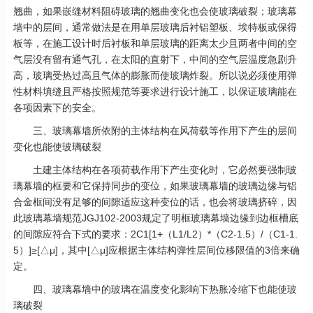
翘曲，如果嵌缝材料阻碍玻璃的翘曲变化也会使玻璃破裂；玻璃幕
墙中的层间，通常做法是在用单层玻璃后衬铝塑板、埃特板或保得
板等，在施工设计时后衬板和单层玻璃的距离太少且两者中间的空
气层没有留有通气孔，在太阳的直射下，中间的空气层温度急剧升
高，玻璃受热过高且气体的膨胀而使玻璃炸裂。所以说必须使用弹
性材料填缝且严格按照规范等要求进行设计施工，以保证玻璃能在
各项因素下的安全。
三、玻璃幕墙所依附的主体结构在风荷载等作用下产生的层间
变化也能使玻璃破裂
土建主体结构在各项荷载作用下产生变化时，它必然要强制玻
璃幕墙的框要和它保持同步的变位，如果玻璃幕墙的玻璃边缘与铝
合金框间没有足够的间隙适应这种变位的话，也会将玻璃挤碎，因
此玻璃幕墙规范JGJ102-2003规定了明框玻璃幕墙边缘到边框槽底
的间隙应符合下式的要求：2C1[1+（L1/L2）*（C2-1.5）/（C1-1.
5）]≥[△μ]，其中[△μ]应根据主体结构弹性层间位移限值的3倍来确
定。
四、玻璃幕墙中的玻璃在温度变化影响下热胀冷缩下也能使玻
璃破裂