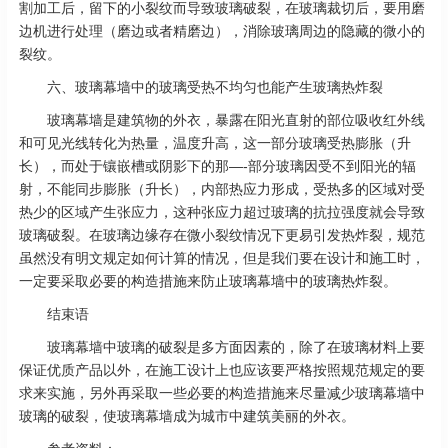
割加工后，留下的小裂纹而导致玻璃破裂，在玻璃裁切后，要用磨
边机进行处理（磨边或者精磨边），消除玻璃周边的隐藏的微小的
裂纹。
六、玻璃幕墙中的玻璃受热不均匀也能产生玻璃热炸裂
玻璃幕墙是建筑物的外衣，暴露在阳光直射的部位吸收红外线
和可见光线转化为热量，温度升高，这一部分玻璃受热膨胀（升
长），而处于镶嵌槽或阴影下的那—-部分玻璃因受不到阳光的辐
射，不能同步膨胀（升长），内部热应力形成，受热多的区域对受
热少的区域产生张应力，这种张应力超过玻璃的抗拉强度就会导致
玻璃破裂。在玻璃边缘存在微小裂纹情况下更易引发热炸裂，规范
虽然没有明文规定如何计算的情况，但是我们要在设计和施工时，
一定要采取必要的构造措施来防止玻璃幕墙中的玻璃热炸裂。
结束语
玻璃幕墙中玻璃的破裂是多方面因素的，除了在玻璃材料上要
保证优质产品以外，在施工设计上也应该要严格按照规范规定的要
求来实施，另外再采取一些必要的构造措施来尽量减少玻璃幕墙中
玻璃的破裂，使玻璃幕墙成为城市中建筑美丽的外衣。