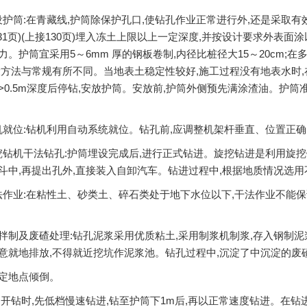
设护筒:在青藏线,护筒除保护孔口,使钻孔作业正常进行外,还是采取
131页)(上接130页)埋入冻土上限以上一定深度,并按设计要求外表
力。护筒宜采用5～6mm 厚的钢板卷制,内径比桩径大15～20cm;在
设方法与常规有所不同。当地表土稳定性较好,施工过程没有地表水时,
>0.5m深度后停钻,安放护筒。安放前,护筒外侧预先满涂渣油。护
机就位:钻机利用自动系统就位。钻孔前,应调整机架杆垂直、位置正
挖钻机干法钻孔:护筒埋设完成后,进行正式钻进。旋挖钻进是利用旋挖
斗中,再提出孔外,直接装入自卸汽车。钻进过程中,根据地质情况选
法作业:在粘性土、砂类土、碎石类处于地下水位以下,干法作业不能
及废碴处理:钻孔泥浆采用优质粘土,采用制浆机制浆,存入钢制泥
意就地排放,不得就近挖坑作泥浆池。钻孔过程中,沉淀了中沉淀的废
地点倾倒。
钻时,先低档慢速钻进,钻至护筒下1m后,再以正常速度钻进。在钻进