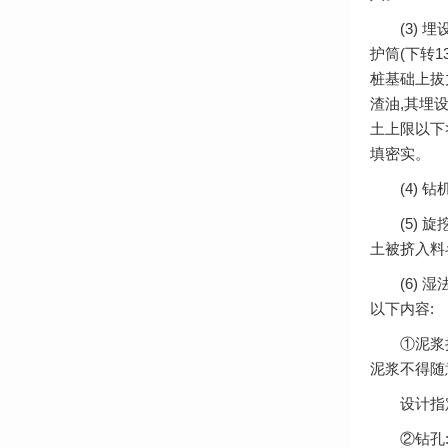
(3) 埋
护筒(下转
桩基础上拔
渣油,其埋
土上限以下
填密实。
(4) 钻
(5) 旋
土被挤入料
(6) 湿
以下内容:
①泥浆拌制
泥浆不得随
设计指定
②钻孔:开