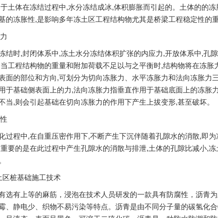
由于土体在冻结过程中,水分冻结成冰,体积膨胀而引起的。土体的的
基的冻胀性,是影响多年冻土区工程结构物尤其是桥梁工程稳定性的
力
时,封闭体系中,冻土水分冻结体积扩张的内应力,开放体系中,孔隙
,当工程结构物的重量和附加荷载不足以与之平衡时,结构物将在冻胀
表面的部位和方向,可划分为切向冻胀力、水平冻胀力和法向冻胀力三
用于基础侧表面上的力,法向冻胀力指垂直作用于基础底面上的冻胀
不当,则会引起基础在切向冻胀力的作用下产生上拔变形,甚至破坏。
性
程中,在自重压密作用下,不断产生下沉伴随着孔隙水的消散,即为
更重要的是在此过程中产生孔隙水的消散与排泄,土体的孔隙比减小,
。
区桩基础施工技术
有选有上等的麻筋，浸泡在技术人员研发的一款具有防腐性，沥青为
霉、静电少、织物不易污染等特点。沥青是由不同分子量的碳氢化合