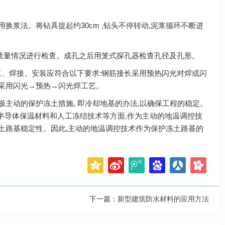
浆法。将钻具提起约30cm ,钻头不停转动,泥浆循环不断进
质量情况进行检查。成孔之后用笼式探孔器检查孔径及孔形。
工、焊接、安装应符合以下要求:钢筋接长采用预热闪光对焊或闪
,采用闪光→预热→闪光焊工艺。
主动的保护冻土措施, 即冷却地基的办法,以确保工程的稳定。
半导体保温材料和人工冻结技术等方面,作为主动的地温调控技
冻土路基稳定性。因此,主动的地温调控技术作为保护冻土路基的
下一篇：
新型建筑防水材料的应用方法