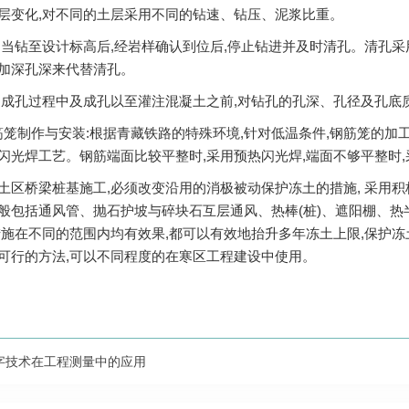
层变化,对不同的土层采用不同的钻速、钻压、泥浆比重。
钻至设计标高后,经岩样确认到位后,停止钻进并及时清孔。清孔采用换
加深孔深来代替清孔。
孔过程中及成孔以至灌注混凝土之前,对钻孔的孔深、孔径及孔底
筋笼制作与安装:根据青藏铁路的特殊环境,针对低温条件,钢筋笼的加
闪光焊工艺。钢筋端面比较平整时,采用预热闪光焊,端面不够平整时
桥梁桩基施工,必须改变沿用的消极被动保护冻土的措施, 采用积极
般包括通风管、抛石护坡与碎块石互层通风、热棒(桩)、遮阳棚、热
措施在不同的范围内均有效果,都可以有效地抬升多年冻土上限,保护
可行的方法,可以不同程度的在寒区工程建设中使用。
字技术在工程测量中的应用