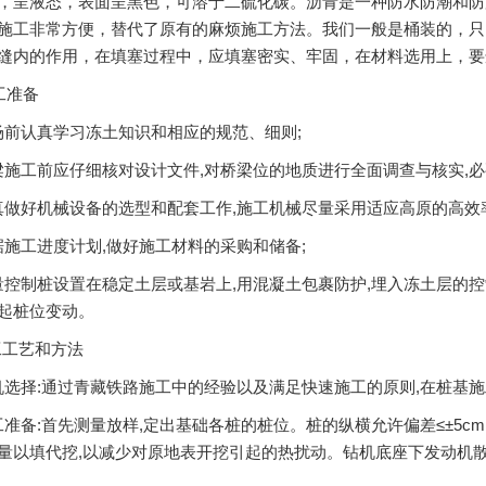
，呈液态，表面呈黑色，可溶于二硫化碳。沥青是一种防水防潮和防
施工非常方便，替代了原有的麻烦施工方法。我们一般是桶装的，只
缝内的作用，在填塞过程中，应填塞密实、牢固，在材料选用上，要
工准备
场前认真学习冻土知识和相应的规范、细则;
梁施工前应仔细核对设计文件,对桥梁位的地质进行全面调查与核实,必
真做好机械设备的选型和配套工作,施工机械尽量采用适应高原的高效率
据施工进度计划,做好施工材料的采购和储备;
量控制桩设置在稳定土层或基岩上,用混凝土包裹防护,埋入冻土层的控制
起桩位变动。
工艺和方法
机选择:通过青藏铁路施工中的经验以及满足快速施工的原则,在桩基
工准备:首先测量放样,定出基础各桩的桩位。桩的纵横允许偏差≤±5c
量以填代挖,以减少对原地表开挖引起的热扰动。钻机底座下发动机