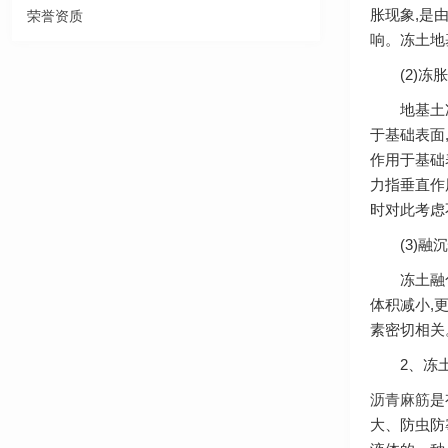
胀现象,是
荣誉资质
响。冻土地
(2)冻胀
地基土冻结
于基础表面
作用于基础
力指垂直作
时对此考虑
(3)融沉
冻土融化过
体积减小,
素密切相关
2、冻土
沥青麻筋
是
大、防虫防