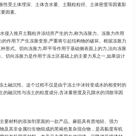
冻胀性受土体埋深、土体含水量、土颗粒粒径、土体密度等因素影
重要因素。
水侵入推开土颗粒并冻结所产生的力,称为冻胀力。冻胀力作用
力的作用下产生冻胀变形,严重将引起结构物的破坏。根据冻胀力
种形式。切向冻胀力,即平等作用于基础侧表面上的力,法向冻胀
力。切向冻胀力是作用于冻土区基础上的主要力系之一,如果设计
冻土融沉性。这个过程不仅是由于冻土中冰转变成水的相变时的
冻土的融沉性与冻土的粒度成分,含冰量密度及孔隙水的消散等因
主要材料的添加剂里面的一款产品。麻筋具有质地轻、强力
物及其非金属衍生物组成的黑褐色复杂混合物，是高黏度有机