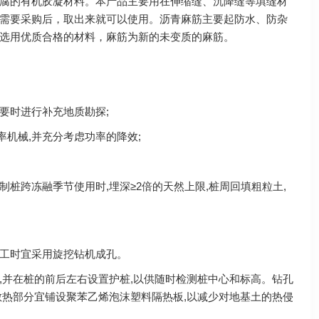
腐的有机胶凝材料。本产品主要用在伸缩缝、沉降缝等填缝材
需要采购后，取出来就可以使用。沥青麻筋主要起防水、防杂
选用优质合格的材料，麻筋为新的未变质的麻筋。
要时进行补充地质勘探;
机械,并充分考虑功率的降效;
桩跨冻融季节使用时,埋深≥2倍的天然上限,桩周回填粗粒土,
施工时宜采用旋挖钻机成孔。
m,并在桩的前后左右设置护桩,以供随时检测桩中心和标高。钻孔
散热部分宜铺设聚苯乙烯泡沫塑料隔热板,以减少对地基土的热侵