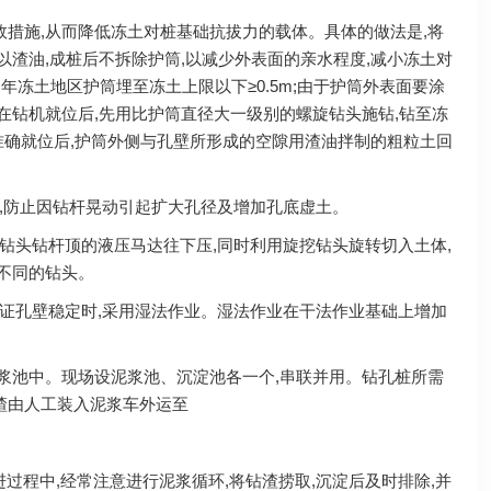
有效措施,从而降低冻土对桩基础抗拔力的载体。具体的做法是,将
面涂以渣油,成桩后不拆除护筒,以减少外表面的亲水程度,减小冻土对
多年冻土地区护筒埋至冻土上限以下≥0.5m;由于护筒外表面要涂
在钻机就位后,先用比护筒直径大一级别的螺旋钻头施钻,钻至冻
筒准确就位后,护筒外侧与孔壁所形成的空隙用渣油拌制的粗粒土回
确,防止因钻杆晃动引起扩大孔径及增加孔底虚土。
钻头钻杆顶的液压马达往下压,同时利用旋挖钻头旋转切入土体,
用不同的钻头。
保证孔壁稳定时,采用湿法作业。湿法作业在干法作业基础上增加
浆池中。现场设泥浆池、沉淀池各一个,串联并用。钻孔桩所需
碴由人工装入泥浆车外运至
过程中,经常注意进行泥浆循环,将钻渣捞取,沉淀后及时排除,并