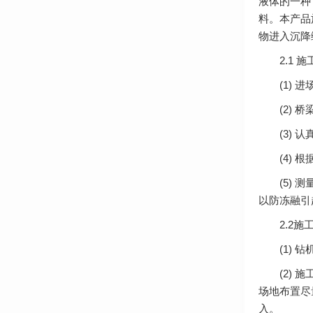
液体的一种
料。本产品
物进入沉降
2.1 施
(1) 进
(2) 桥
(3) 认
(4) 根
(5) 测
以防冻融引
2.2施工
(1) 钻
(2) 施
场地布置尽
入。