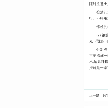
随时注意土
③清孔:当
行。不得用
④检孔:成
(7) 钢
光→预热→
针对冻土区
主要措施一
术,这几种
措施是一条
上一篇：
数