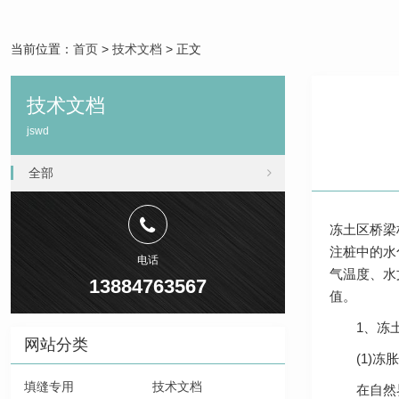
当前位置：
首页
>
技术文档
> 正文
技术文档
jswd
全部
冻土区桥梁
注桩中的水
电话
气温度、水
13884763567
值。
1、冻土
网站分类
(1)冻胀
填缝专用
技术文档
在自然界中