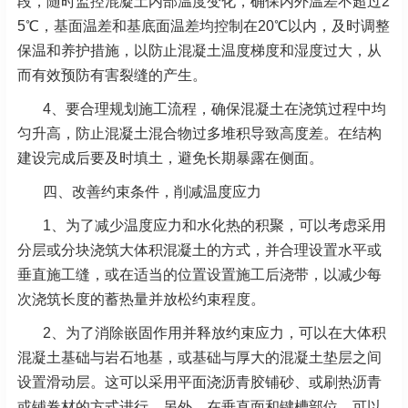
段，随时监控混凝土内部温度变化，确保内外温差不超过2
5℃，基面温差和基底面温差均控制在20℃以内，及时调整
保温和养护措施，以防止混凝土温度梯度和湿度过大，从
而有效预防有害裂缝的产生。
4、要合理规划施工流程，确保混凝土在浇筑过程中均
匀升高，防止混凝土混合物过多堆积导致高度差。在结构
建设完成后要及时填土，避免长期暴露在侧面。
四、改善约束条件，削减温度应力
1、为了减少温度应力和水化热的积聚，可以考虑采用
分层或分块浇筑大体积混凝土的方式，并合理设置水平或
垂直施工缝，或在适当的位置设置施工后浇带，以减少每
次浇筑长度的蓄热量并放松约束程度。
2、为了消除嵌固作用并释放约束应力，可以在大体积
混凝土基础与岩石地基，或基础与厚大的混凝土垫层之间
设置滑动层。这可以采用平面浇沥青胶铺砂、或刷热沥青
或铺卷材的方式进行。另外，在垂直面和键槽部位，可以