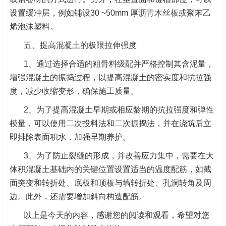
设置缓冲层，例如铺设30 ~50mm 厚
沥青木丝板
或聚苯乙
烯泡沫塑料。
五、提高混凝土的极限拉伸强度
1、通过选择合适的粗骨料级配并严格控制其含泥量，
增强混凝土的振捣过程，以提高混凝土的密实度和抗拉强
度，减少收缩变形，确保施工质量。
2、为了提高混凝土早期或相应龄期的抗拉强度和弹性
模量，可以使用二次投料法和二次振捣法，并在浇筑后立
即排除表面积水，加强早期养护。
3、为了防止裂缝的形成，并改善应力集中，需要在大
体积混凝土基础内的关键位置设置适当的温度配筋，如截
面突变和转折处、底板和顶板与墙转折处、孔洞转角及周
边。此外，还需要增加斜向构造配筋。
以上是今天的内容，感谢您的阅读和观看，希望对您